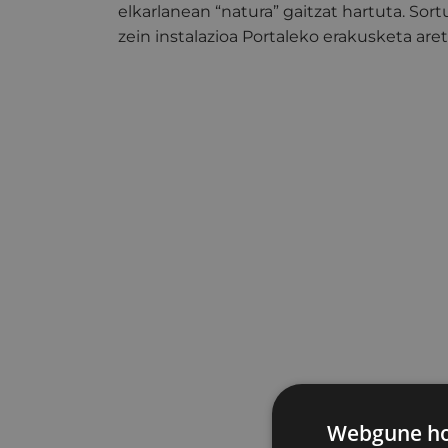
elkarlanean “natura” gaitzat hartuta. Sort
zein instalazioa Portaleko erakusketa aret
Webgune hon