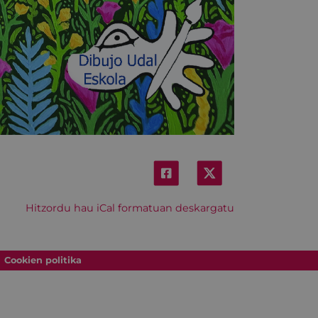
Hitzordu hau iCal formatuan deskargatu
Cookien politika