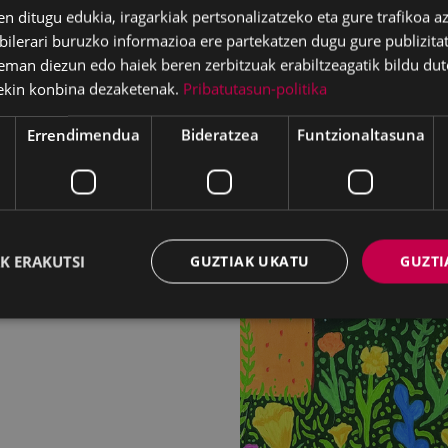
en ditugu edukia, iragarkiak pertsonalizatzeko eta gure trafikoa a
lerari buruzko informazioa ere partekatzen dugu gure publizitate
eman diezun edo haiek beren zerbitzuak erabiltzeagatik bildu dut
ekin konbina dezaketenak.
Pribatutasun-politika
Errendimendua
Bideratzea
Funtzionaltasuna
K ERAKUTSI
GUZTIAK UKATU
GUZTI