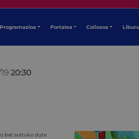
Programazioa
Portalea
Coliseoa
Libur
/19
20:30
zio bat sortuko dute