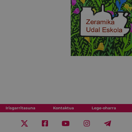
Irisgarritasuna
Kontaktua
Lege-oharra