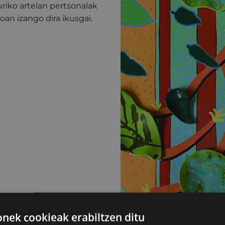
uriko artelan pertsonalak
oan izango dira ikusgai.
ek cookieak erabiltzen ditu