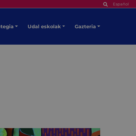
Español
utegia
Udal eskolak
Gazteria