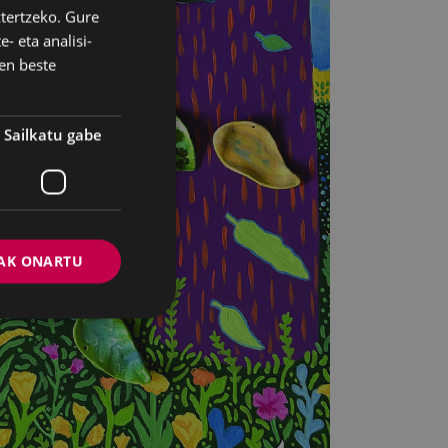
ztertzeko. Gure
BASQUE
- eta analisi-
SPANISH
en beste
Sailkatu gabe
AK ONARTU