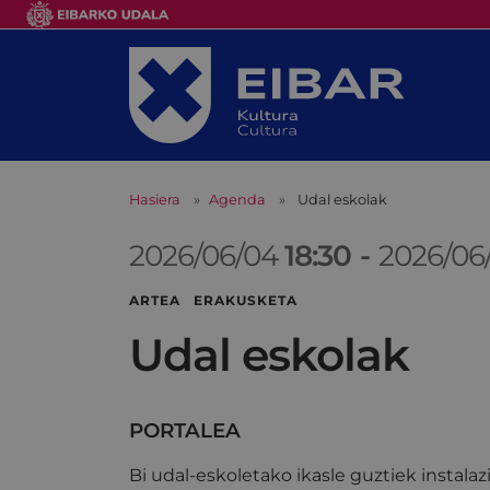
Hasiera
Agenda
Udal eskolak
2026/06/04
18:30
-
2026/06
ARTEA ERAKUSKETA
Udal eskolak
PORTALEA
Bi udal-eskoletako ikasle guztiek instala