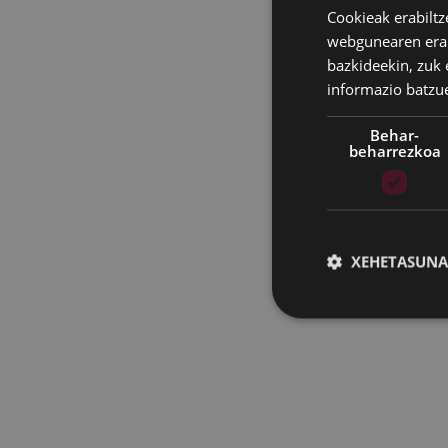
Cookieak erabiltz
webgunearen erabi
bazkideekin, zuk 
informazio batzu
Behar-
beharrezkoa
XEHETASUNA