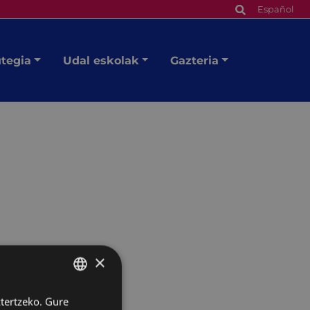
Español
utegia
Udal eskolak
Gazteria
×
ztertzeko. Gure
BASQUE