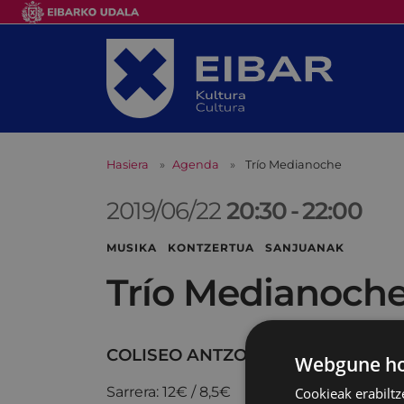
Hasiera
Agenda
Trío Medianoche
2019/06/22
20:30
-
22:00
MUSIKA KONTZERTUA SANJUANAK
Trío Medianoch
COLISEO ANTZOKIA
Webgune hon
Sarrera: 12€ / 8,5€
Cookieak erabiltz