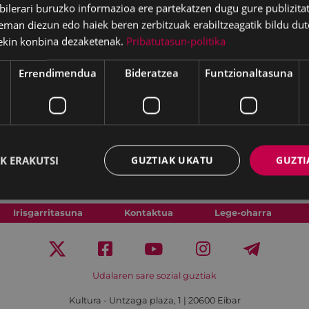
lerari buruzko informazioa ere partekatzen dugu gure publizitate
eman diezun edo haiek beren zerbitzuak erabiltzeagatik bildu dut
ekin konbina dezaketenak.
Pribatutasun-politika
Errendimendua
Bideratzea
Funtzionaltasuna
K ERAKUTSI
GUZTIAK UKATU
GUZTI
Irisgarritasuna
Kontaktua
Lege-oharra
Udalaren sare sozial guztiak
Kultura - Untzaga plaza, 1 | 20600 Eibar