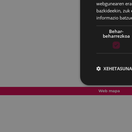
webgunearen erabi
bazkideekin, zuk 
informazio batzu
Behar-
beharrezkoa
XEHETASUNA
Web mapa