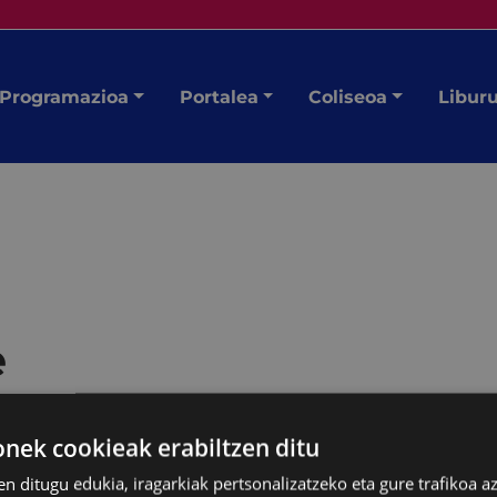
Programazioa
Portalea
Coliseoa
Libur
e
ek cookieak erabiltzen ditu
en ditugu edukia, iragarkiak pertsonalizatzeko eta gure trafikoa a