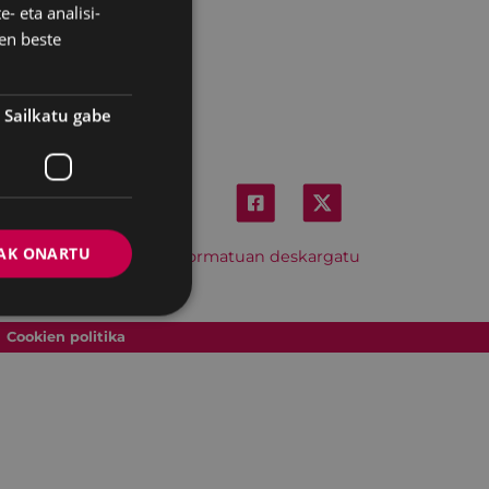
- eta analisi-
SPANISH
en beste
Sailkatu gabe
AK ONARTU
Hitzordu hau iCal formatuan deskargatu
Cookien politika