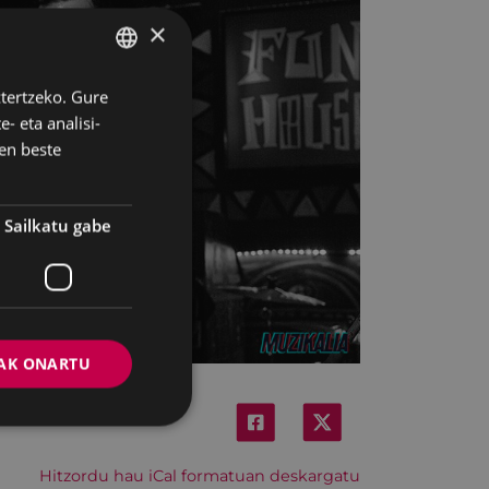
×
ztertzeko. Gure
BASQUE
- eta analisi-
SPANISH
en beste
Sailkatu gabe
AK ONARTU
Hitzordu hau iCal formatuan deskargatu