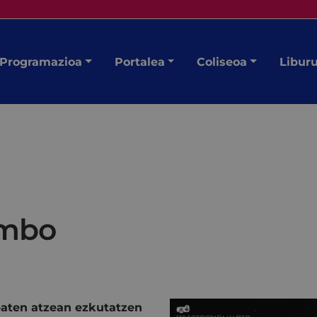
Programazioa
Portalea
Coliseoa
Libur
ombo
baten atzean ezkutatzen