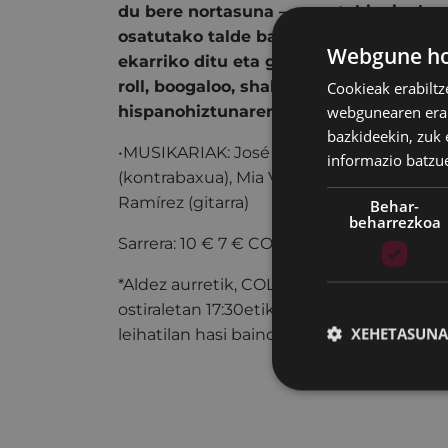
du bere nortasuna — agertokira igoko 
osatutako talde batekin.XX. mendeare
Webgune hon
ekarriko ditu eta genero nahasketa hand
roll, boogaloo, shake, soul…, bai mund
Cookieak erabiltz
webgunearen erabi
hispanohiztunarenak.
bazkideekin, zuk 
•MUSIKARIAK: José María Rubio (bateria), 
informazio batzu
(kontrabaxua), Mia Vergara (ahotsa), Oscar
Ramírez (gitarra)
Behar-
beharrezkoa
Sarrera: 10 € 7 € COLISEOAREN LAGUN
*Aldez aurretik, COLISEO antzokiko leihat
ostiraletan 17:30etik 19:30era eta
kutxaba
XEHETASUNA
leihatilan hasi baino ordubete lehenago 