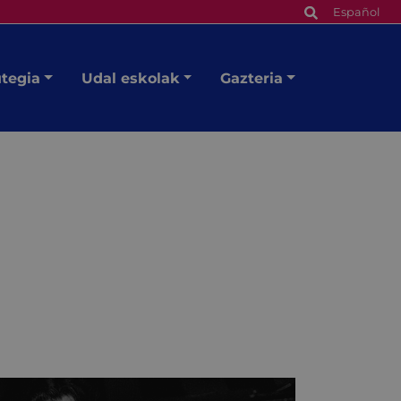
Español
utegia
Udal eskolak
Gazteria