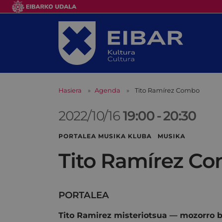
Hasiera
Agenda
Tito Ramírez Combo
2022/10/16
19:00
-
20:30
PORTALEA MUSIKA KLUBA MUSIKA
Tito Ramírez C
PORTALEA
Tito Ramirez misteriotsua — mozorro 