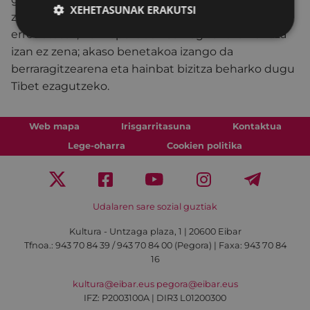
XEHETASUNAK ERAKUTSI
zaildutako aurpegietan islatzen diren bizilagunak
erretratatuz, hain epe laburrean egiteko lan erraza
izan ez zena; akaso benetakoa izango da
berraragitzearena eta hainbat bizitza beharko dugu
Tibet ezagutzeko.
Web mapa
Irisgarritasuna
Kontaktua
Lege-oharra
Cookien politika
Udalaren sare sozial guztiak
Kultura - Untzaga plaza, 1 | 20600 Eibar
Tfnoa.:
943 70 84 39 / 943 70 84 00 (Pegora)
| Faxa: 943 70 84
16
kultura@eibar.eus
pegora@eibar.eus
IFZ: P2003100A | DIR3 L01200300