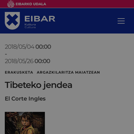
2018/05/04
00:00
-
2018/05/26
00:00
ERAKUSKETA ARGAZKILARITZA MAIATZEAN
Tibeteko jendea
El Corte Ingles