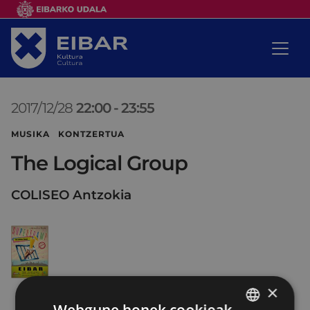
2017/12/28
22:00
-
23:55
MUSIKA KONTZERTUA
The Logical Group
COLISEO Antzokia
×
Webgune honek cookieak