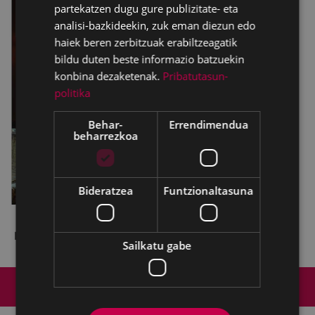
partekatzen dugu gure publizitate- eta
analisi-bazkideekin, zuk eman diezun edo
haiek beren zerbitzuak erabiltzeagatik
bildu duten beste informazio batzuekin
konbina dezaketenak.
Pribatutasun-
politika
Behar-
Errendimendua
beharrezkoa
Bideratzea
Funtzionaltasuna
Pirotecnia Europla
ren
eskutik
.
Sailkatu gabe
Web mapa
Irisgarritasuna
Kontaktua
Lege-oharra
Cookien politika