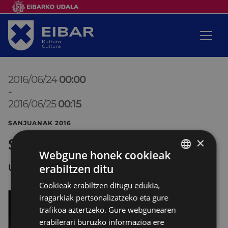
2016/06/24
00:00
-
2016/06/25
00:15
SANJUANAK 2016
×
Suzko erroberak
Webgune honek cookieak
UNTZAGA
erabiltzen ditu
BASQUE
Cookieak erabiltzen ditugu edukia,
SPANISH
iragarkiak pertsonalizatzeko eta gure
trafikoa aztertzeko. Gure webgunearen
erabilerari buruzko informazioa ere