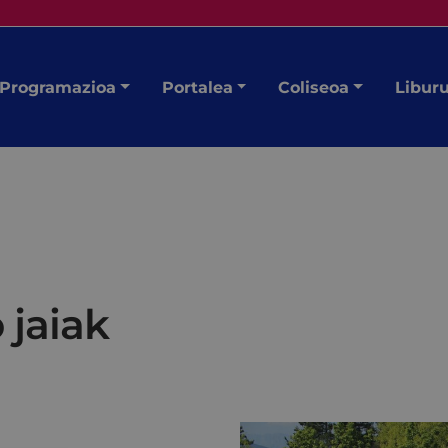
Programazioa
Portalea
Coliseoa
Libur
 jaiak