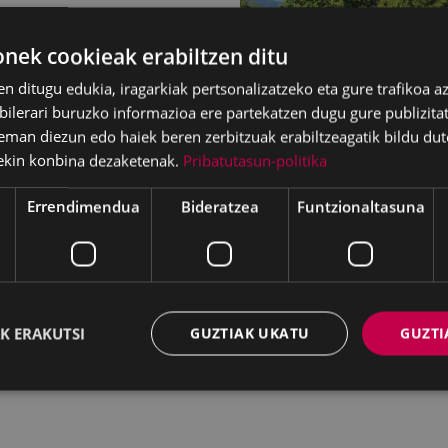
io zerbitzua egongo da
ek cookieak erabiltzen ditu
tza Enbeita
eta
Nerea
en ditugu edukia, iragarkiak pertsonalizatzeko eta gure trafikoa a
lerari buruzko informazioa ere partekatzen dugu gure publizitate
eman diezun edo haiek beren zerbitzuak erabiltzeagatik bildu dut
ekin konbina dezaketenak.
Pribatutasun-politika
Errendimendua
Bideratzea
Funtzionaltasuna
K ERAKUTSI
GUZTIAK UKATU
GUZTI