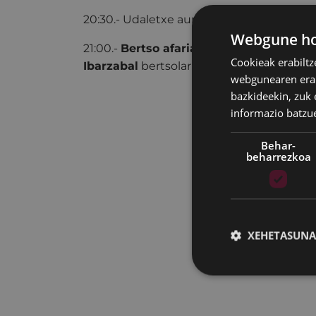
20:30.- Udaletxe aurrean bilgunea, garra
Webgune hon
21:00.-
Bertso afaria
Ixua Jatetxean
Onin
Cookieak erabiltz
Ibarzabal
bertsolariekin.
webgunearen erabi
bazkideekin, zuk 
informazio batzu
Behar-
beharrezkoa
XEHETASUNA