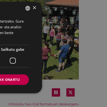
×
ztertzeko. Gure
BASQUE
- eta analisi-
SPANISH
en beste
Sailkatu gabe
AK ONARTU
Hitzordu hau iCal formatuan deskargatu