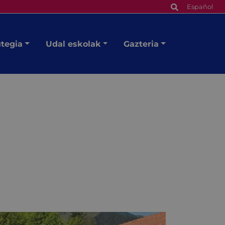
Español
utegia
Udal eskolak
Gazteria