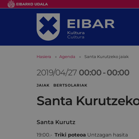
Hasiera
Agenda
Santa Kurutzeko jaiak
2019/04/27
00:00
-
00:00
JAIAK BERTSOLARIAK
Santa Kurutzeko
Santa Kurutz
19:00.-
Triki poteoa
Untzagan hasita