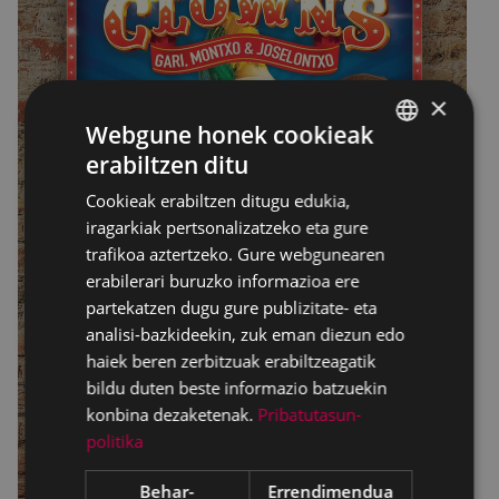
×
Webgune honek cookieak
erabiltzen ditu
BASQUE
Cookieak erabiltzen ditugu edukia,
SPANISH
iragarkiak pertsonalizatzeko eta gure
trafikoa aztertzeko. Gure webgunearen
erabilerari buruzko informazioa ere
partekatzen dugu gure publizitate- eta
analisi-bazkideekin, zuk eman diezun edo
haiek beren zerbitzuak erabiltzeagatik
bildu duten beste informazio batzuekin
konbina dezaketenak.
Pribatutasun-
politika
Behar-
Errendimendua