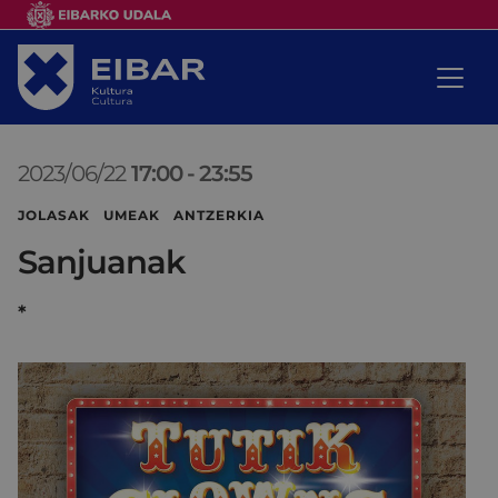
2023/06/22
17:00
-
23:55
JOLASAK UMEAK ANTZERKIA
Sanjuanak
*