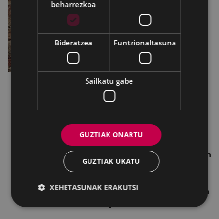
beharrezkoa
Bideratzea
Funtzionaltasuna
Sailkatu gabe
Egunean zehar,
feria
ko atrakzioen prezioa 0,90
eurokoa izango da.
17:00etatik 20:00etara, Untzagan,
umeentzako
puzgarriak
.
GUZTIAK ONARTU
19:00etan, Untzaga Plazan,
umeentzako
antzerkia:
“Txaplin” Tutik Klown konpaniaren
GUZTIAK UKATU
eskutik (Gari, Montxo eta Jose Lontxo
pailazoak).
XEHETASUNAK ERAKUTSI
22:00etan, Untzaga Plazan,
antzerkia:
“Carbon
Club” Markeliñe konpaniaren eskutik.