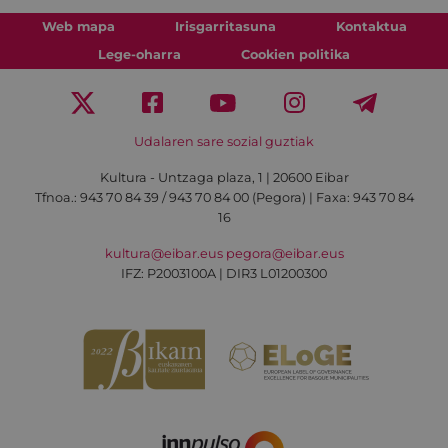
Web mapa
Irisgarritasuna
Kontaktua
Lege-oharra
Cookien politika
Udalaren sare sozial guztiak
Kultura - Untzaga plaza, 1 | 20600 Eibar
Tfnoa.:
943 70 84 39 / 943 70 84 00 (Pegora)
| Faxa: 943 70 84
16
kultura@eibar.eus
pegora@eibar.eus
IFZ: P2003100A | DIR3 L01200300