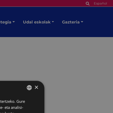
Español
utegia
Udal eskolak
Gazteria
×
ztertzeko. Gure
BASQUE
- eta analisi-
SPANISH