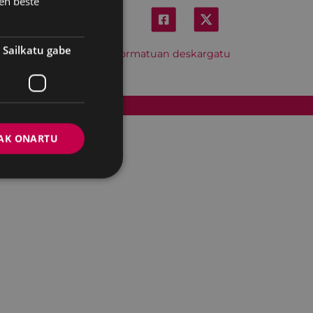
en beste
Sailkatu gabe
Hitzordu hau iCal formatuan deskargatu
Cookien politika
AK ONARTU