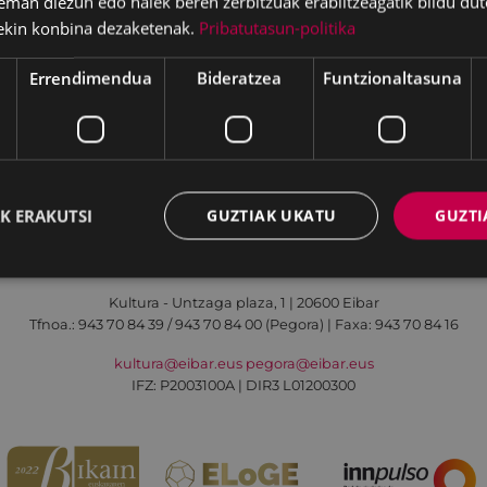
eman diezun edo haiek beren zerbitzuak erabiltzeagatik bildu dut
ekin konbina dezaketenak.
Pribatutasun-politika
a, Alkorta tabernan
Errendimendua
Bideratzea
Funtzionaltasuna
Irisgarritasuna
Kontaktua
Lege-oharra
K ERAKUTSI
GUZTIAK UKATU
GUZTI
Udalaren sare sozial guztiak
Kultura - Untzaga plaza, 1 | 20600 Eibar
Tfnoa.:
943 70 84 39 / 943 70 84 00 (Pegora)
| Faxa: 943 70 84 16
kultura@eibar.eus
pegora@eibar.eus
IFZ: P2003100A | DIR3 L01200300