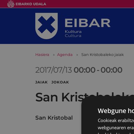
Hasiera
Agenda
San Kristobaleko jaiak
2017/07/13
00:00
-
00:00
JAIAK JOKOAK
San Kristobaleko
Webgune hon
San Kristobal
Cookieak erabiltz
webgunearen erabi