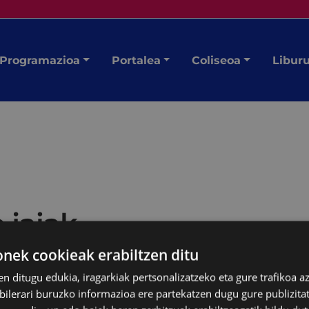
Programazioa
Portalea
Coliseoa
Libur
 jaiak
ek cookieak erabiltzen ditu
en ditugu edukia, iragarkiak pertsonalizatzeko eta gure trafikoa a
lerari buruzko informazioa ere partekatzen dugu gure publizitate