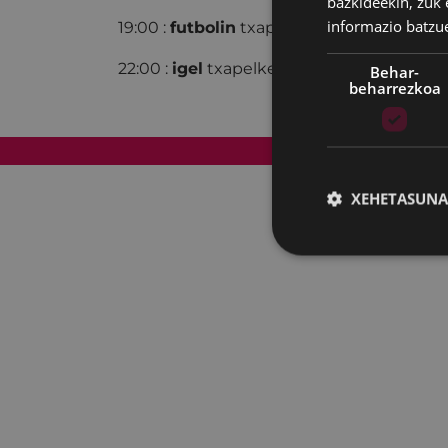
bazkideekin, zuk 
informazio batzu
19:00 :
futbolin
txapelketa: - Antolatzaile
22:00 :
igel
txapelketa, Xania tabernan.
Behar-
beharrezkoa
Web mapa
XEHETASUNA