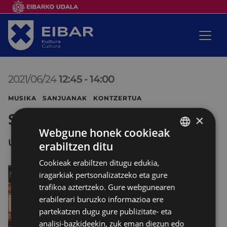
2021/06/24
12:45
-
14:00
MUSIKA SANJUANAK KONTZERTUA
San Juan kontzertua
×
Webgune honek cookieak
UNTZAGA
erabiltzen ditu
BASQUE
Cookieak erabiltzen ditugu edukia,
SPANISH
iragarkiak pertsonalizatzeko eta gure
trafikoa aztertzeko. Gure webgunearen
erabilerari buruzko informazioa ere
partekatzen dugu gure publizitate- eta
analisi-bazkideekin, zuk eman diezun edo