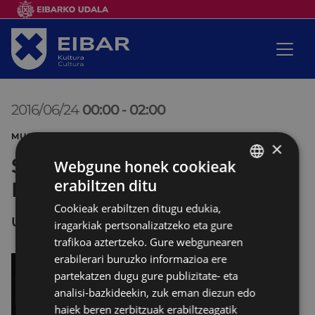
2016/06/24
00:00
-
02:00
MUSIKA SANJUANAK 2016 KALEJIRA
×
San Juan Kantua eta
Webgune honek cookieak
erabiltzen ditu
Danborradaren Alardea
BASQUE
Cookieak erabiltzen ditugu edukia,
SPANISH
UNTZAGA
iragarkiak pertsonalizatzeko eta gure
trafikoa aztertzeko. Gure webgunearen
erabilerari buruzko informazioa ere
partekatzen dugu gure publizitate- eta
analisi-bazkideekin, zuk eman diezun edo
haiek beren zerbitzuak erabiltzeagatik