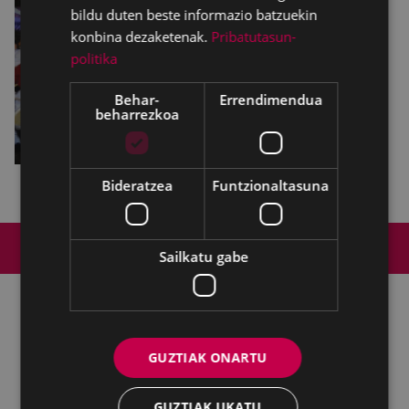
bildu duten beste informazio batzuekin
konbina dezaketenak.
Pribatutasun-
politika
Behar-
Errendimendua
beharrezkoa
Bideratzea
Funtzionaltasuna
Web mapa
Irisgarritasuna
Kontaktua
Sailkatu gabe
Lege-oharra
Cookien politika
Udalaren sare sozial guztiak
GUZTIAK ONARTU
Kultura - Untzaga plaza, 1 | 20600 Eibar
Tfnoa.:
943 70 84 39 / 943 70 84 00 (Pegora)
| Faxa: 943 70 84
GUZTIAK UKATU