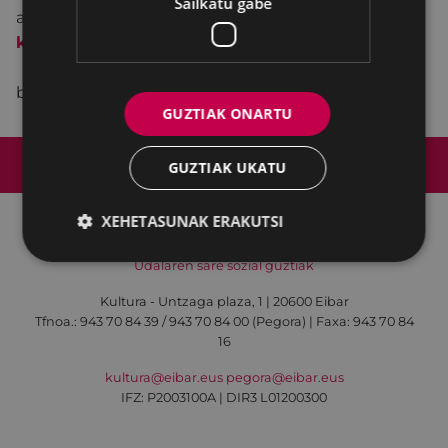
Sailkatu gabe
astelehen eta ostiraletan 17:30etatik 19:30etara eta
kutxabank
en aldez aurretik eskura daitezke.
Gainerako gonbidapenak ikuskizunera sartzean
banatuko dira.
GUZTIAK ONARTU
Web mapa
Irisgarritasuna
Kontaktua
GUZTIAK UKATU
Lege-oharra
Cookien politika
XEHETASUNAK ERAKUTSI
Udalaren sare sozial guztiak
Kultura - Untzaga plaza, 1 | 20600 Eibar
Tfnoa.:
943 70 84 39 / 943 70 84 00 (Pegora)
| Faxa: 943 70 84
16
kultura@eibar.eus
pegora@eibar.eus
IFZ: P2003100A | DIR3 L01200300