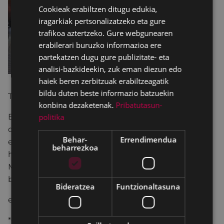
Cookieak erabiltzen ditugu edukia,
SPANISH
iragarkiak pertsonalizatzeko eta gure
trafikoa aztertzeko. Gure webgunearen
erabilerari buruzko informazioa ere
partekatzen dugu gure publizitate- eta
analisi-bazkideekin, zuk eman diezun edo
haiek beren zerbitzuak erabiltzeagatik
bildu duten beste informazio batzuekin
TURUKUTUPA
konbina dezaketenak.
Pribatutasun-
politika
Bi musikarik egindako kontzertu pedagogikoa
dugu hau, mota askotako musika estiloak
Behar-
Errendimendua
ezagutzeko bidai musikala: afro- latindar musikatik
beharrezkoa
hip-hopara, handik musika garaikidera, etabar.
Musika tresna guztiak birziklatutako edota
berrerabilitako materialetatik datoz.
Bideratzea
Funtzionaltasuna
elebiduna - gonbidapenarekin
*GONBIDAPENAK COLISEO antzokiko leihatilan,