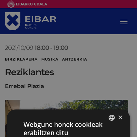
2021/10/09
18:00
-
19:00
BIRZIKLAPENA MUSIKA ANTZERKIA
Reziklantes
Errebal Plazia
×
Webgune honek cookieak
erabiltzen ditu
BASQUE