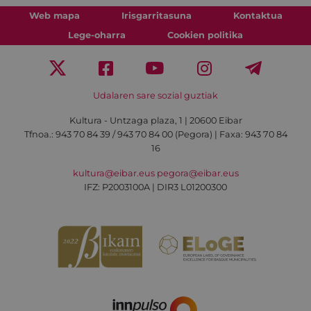
Web mapa
Irisgarritasuna
Kontaktua
Lege-oharra
Cookien politika
Udalaren sare sozial guztiak
Kultura - Untzaga plaza, 1 | 20600 Eibar
Tfnoa.:
943 70 84 39 / 943 70 84 00 (Pegora)
| Faxa: 943 70 84
16
kultura@eibar.eus
pegora@eibar.eus
IFZ: P2003100A | DIR3 L01200300