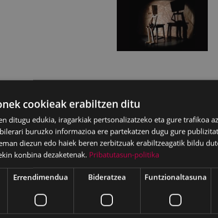
nia Kataluiniako
ek cookieak erabiltzen ditu
le eta zuzendari
uskizunarekin 2015eko
en ditugu edukia, iragarkiak pertsonalizatzeko eta gure trafikoa a
na eta Zuzendaritza
lerari buruzko informazioa ere partekatzen dugu gure publizitate
eman diezun edo haiek beren zerbitzuak erabiltzeagatik bildu dut
ekin konbina dezaketenak.
Pribatutasun-politika
 ume aske, managaitz eta
a izan. Geppetto aita baten
Errendimendua
Bideratzea
Funtzionaltasuna
desobedientea
o dizkion mila