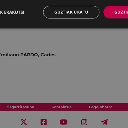
tasuna bezalako
K ERAKUTSI
GUZTIAK UKATU
GUZTI
era ematen
 Emiliano PARDO, Carles
Irisgarritasuna
Kontaktua
Lege-oharra