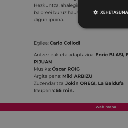
Hezkuntza, ahalegina, ardura edo zintzo
XEHETASUNA
baloreei buruz hausnarketa egiteko auk
digun ipuina.
Egilea:
Carlo Collodi
Antzezleak eta adaptazioa:
Enric BLASI,
PIJUAN
Musika:
Óscar ROIG
Argitalpena:
Miki ARBIZU
Zuzendaritza:
Jokin OREGI, La Baldufa
Iraupena:
55 min.
Web mapa