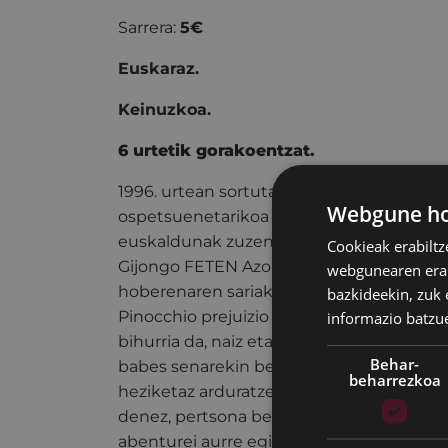
Sarrera:
5€
Euskaraz.
Keinuzkoa.
6 urtetik gorakoentzat.
1996. urtean sortutako La Baldufa konpai
Webgune hon
ospetsuenetarikoa dugu. Jokin Oregi idaz
euskaldunak zuzendu duen Pinocchio ik
Cookieak erabiltz
Gijongo FETEN Azokan Ikuskizun Hobere
webgunearen erabi
hoberenaren sariak jaso izan ditu.
bazkideekin, zuk 
informazio batzu
Pinocchio prejuizio eta konplexu gabeko
bihurria da, naiz eta era berean oso inozo
Behar-
babes senarekin bere
beharrezkoa
heziketaz arduratzen da. Pinocchio oso 
denez, pertsona bezala heltzen lagunduk
abenturei aurre egin beharko die.