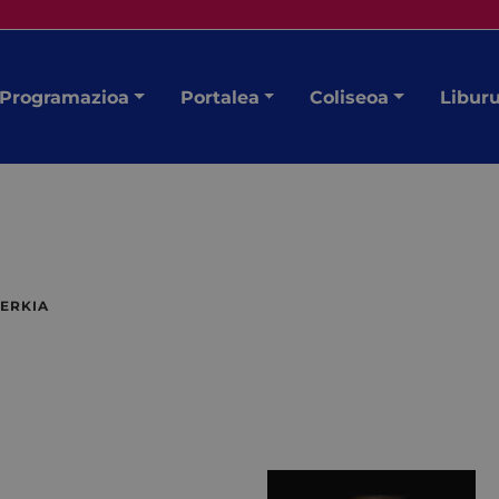
Programazioa
Portalea
Coliseoa
Libur
ERKIA