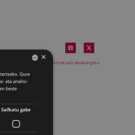
×
Hitzordu hau iCal formatuan deskargatu
ztertzeko. Gure
BASQUE
- eta analisi-
SPANISH
en beste
Sailkatu gabe