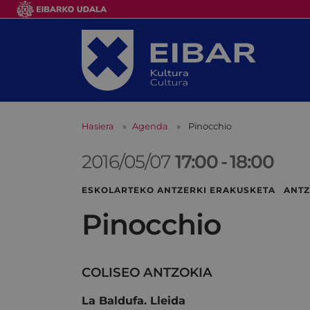
Hasiera
Agenda
Pinocchio
2016/05/07
17:00
-
18:00
ESKOLARTEKO ANTZERKI ERAKUSKETA ANTZ
Pinocchio
COLISEO ANTZOKIA
La Baldufa. Lleida