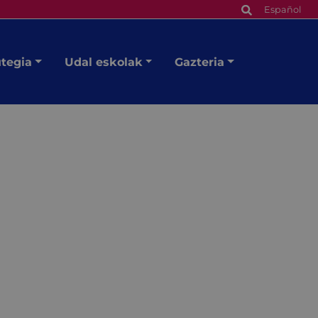
Español
utegia
Udal eskolak
Gazteria