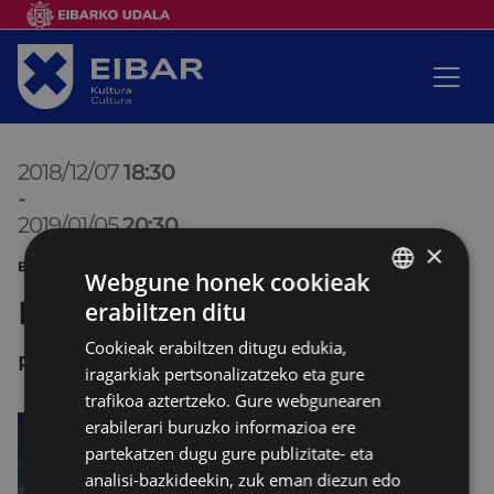
2018/12/07
18:30
-
2019/01/05
20:30
×
ERAKUSKETA ARGAZKILARITZA
Webgune honek cookieak
Paisaia
erabiltzen ditu
BASQUE
Cookieak erabiltzen ditugu edukia,
SPANISH
PORTALEA
iragarkiak pertsonalizatzeko eta gure
trafikoa aztertzeko. Gure webgunearen
erabilerari buruzko informazioa ere
partekatzen dugu gure publizitate- eta
analisi-bazkideekin, zuk eman diezun edo