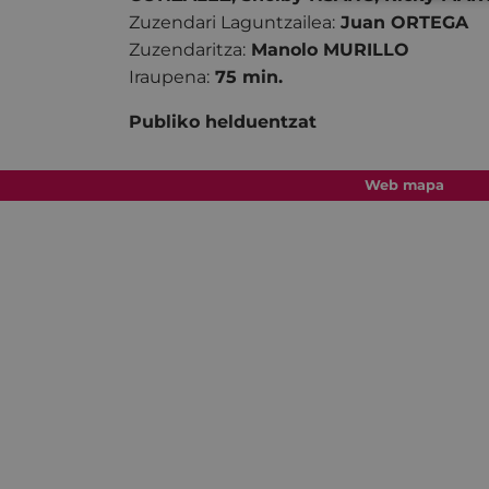
Zuzendari Laguntzailea:
Juan ORTEGA
Zuzendaritza:
Manolo MURILLO
Iraupena:
75 min.
Publiko helduentzat
Web mapa