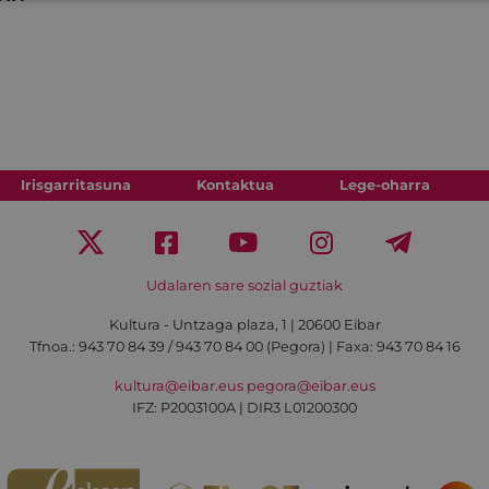
Irisgarritasuna
Kontaktua
Lege-oharra
Udalaren sare sozial guztiak
Kultura - Untzaga plaza, 1 | 20600 Eibar
Tfnoa.:
943 70 84 39 / 943 70 84 00 (Pegora)
| Faxa: 943 70 84 16
kultura@eibar.eus
pegora@eibar.eus
IFZ: P2003100A | DIR3 L01200300