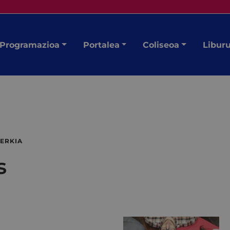
Programazioa
Portalea
Coliseoa
Libur
ERKIA
s