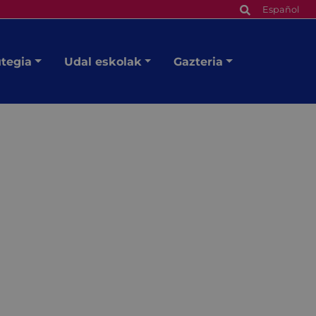
Español
utegia
Udal eskolak
Gazteria