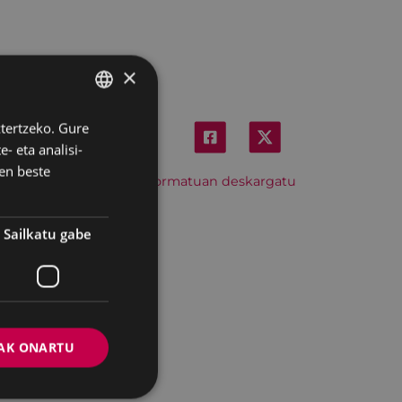
×
ztertzeko. Gure
BASQUE
- eta analisi-
SPANISH
en beste
Hitzordu hau iCal formatuan deskargatu
Sailkatu gabe
AK ONARTU