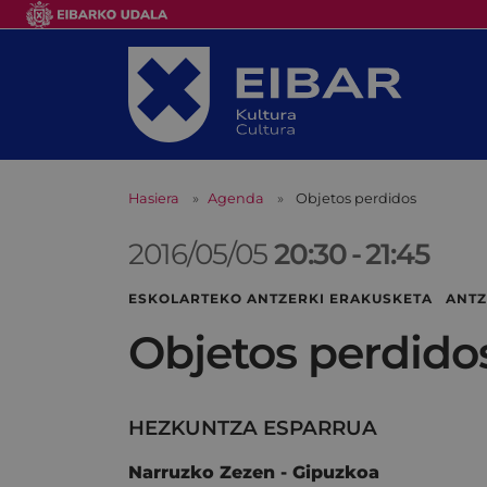
Hasiera
Agenda
Objetos perdidos
2016/05/05
20:30
-
21:45
ESKOLARTEKO ANTZERKI ERAKUSKETA ANTZ
Objetos perdido
HEZKUNTZA ESPARRUA
Narruzko Zezen - Gipuzkoa