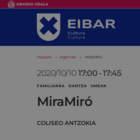
Hasiera
Agenda
MiraMiró
2020/10/10
17:00
-
17:45
FAMILIARRA DANTZA UMEAK
MiraMiró
COLISEO ANTZOKIA