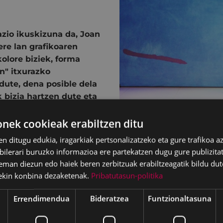
zio ikuskizuna da, Joan
ere lan grafikoaren
olore biziek, forma
n" itxurazko
 dute, dena posible dela
 bizia hartzen dute eta
n gaituzte.
ikuntzaz eta sorpresaz
ek cookieak erabiltzen ditu
en ditugu edukia, iragarkiak pertsonalizatzeko eta gure trafikoa a
lerari buruzko informazioa ere partekatzen dugu gure publizitate
o Ikuskizun Onenaren
eman diezun edo haiek beren zerbitzuak erabiltzeagatik bildu dut
ekin konbina dezaketenak.
Pribatutasun-politika
atuko Programa
Errendimendua
Bideratzea
Funtzionaltasuna