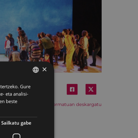
×
ztertzeko. Gure
BASQUE
- eta analisi-
SPANISH
en beste
Hitzordu hau iCal formatuan deskargatu
Sailkatu gabe