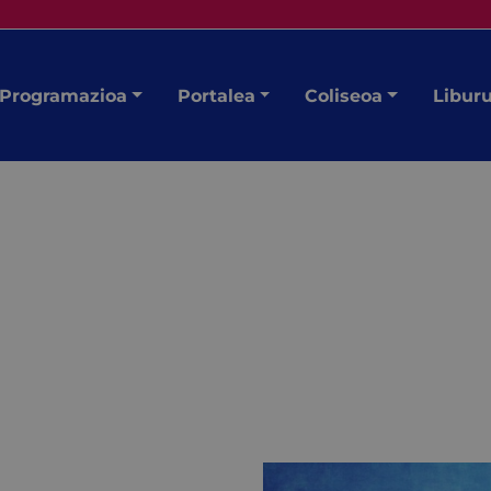
Programazioa
Portalea
Coliseoa
Libur