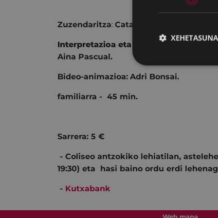
Zuzendaritza
:
Catalina Carrasco.
XEHETASUNA
Interpretazioa eta sorkuntza
:
Catalina 
Aina Pascual.
Bideo-animazioa:
Adri Bonsai
.
familiarra - 45 min.
Sarrera: 5 €
- Coliseo antzokiko lehiatilan, astelehen
19:30) eta hasi baino ordu erdi lehenag
-
Kutxabank
Web mapa