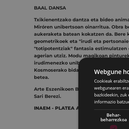
BAAL DANSA
Txikienentzako dantza eta bideo anima
Miróren unibertsoan oinarritua. Obra b
aukeraketa batean kokatzen da. Bere k
geometrikoek eta "irudi eta pertsonaie
"totipotentziak" fantasia estimulatzen
agerian utziz. Modu magikoan pinturek
irudimenezko unibertso batera eramate
Kosmoserako bidaiaren abentura, aurk
Webgune hon
betea.
Cookieak erabiltz
webgunearen erabi
Arte Eszenikoen Balear Sariak - 2019k
bazkideekin, zuk 
Sari Berezi.
informazio batzu
INAEM - PLATEA Arte Eszenikoen Est
Behar-
beharrezkoa