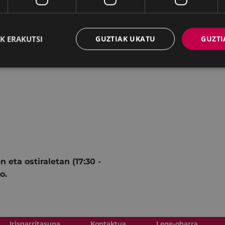
K ERAKUTSI
GUZTIAK UKATU
GUZTI
Carrasco, Gaspar Morey,
 eta ostiraletan (17:30 -
o.
Irisgarritasuna
Kontaktua
Lege-oharra