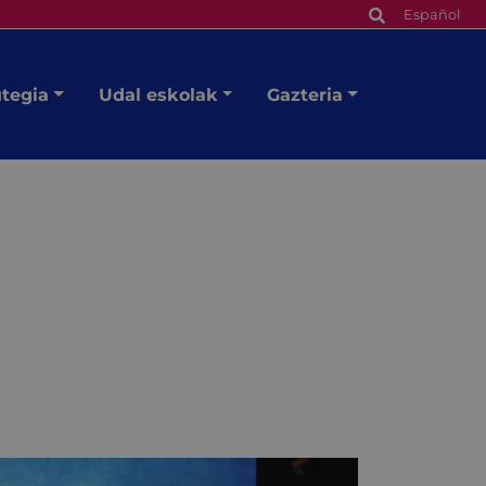
Español
utegia
Udal eskolak
Gazteria