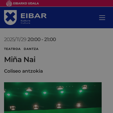
2025/11/29
20:00
-
21:00
TEATROA DANTZA
Miña Nai
Coliseo antzokia