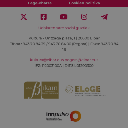
Lege-oharra
Cookien politika
Udalaren sare sozial guztiak
Kultura - Untzaga plaza, 1 | 20600 Eibar
Tfnoa.:
943 70 84 39 / 943 70 84 00 (Pegora)
| Faxa: 943 70 84
16
kultura@eibar.eus
pegora@eibar.eus
IFZ: P2003100A | DIR3 L01200300