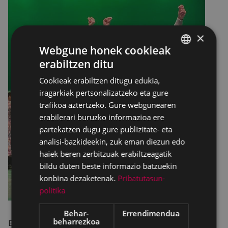
×
Webgune honek cookieak
erabiltzen ditu
BASQUE
Cookieak erabiltzen ditugu edukia,
SPANISH
iragarkiak pertsonalizatzeko eta gure
trafikoa aztertzeko. Gure webgunearen
erabilerari buruzko informazioa ere
partekatzen dugu gure publizitate- eta
analisi-bazkideekin, zuk eman diezun edo
haiek beren zerbitzuak erabiltzeagatik
bildu duten beste informazio batzuekin
konbina dezaketenak.
Pribatutasun-
politika
Behar-
Errendimendua
beharrezkoa
Barakaldoko "Ibarra-kaldu Elkartea", Barakaldoko