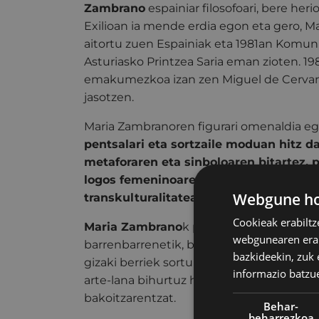
Zambrano
espainiar filosofoari, bere her
Exilioan ia mende erdia egon eta gero, M
aitortu zuen Espainiak eta 1981an Komu
Asturiasko Printzea Saria eman zioten. 1
emakumezkoa izan zen Miguel de Cervante
jasotzen.
Maria Zambranoren figurari omenaldia eg
pentsalari eta sortzaile moduan hitz da
metaforaren eta sinboloaren bitartez,
logos femeninoaren larrialdia, funtsez
Webgune hon
transkulturalitatea eta unibertsaltasun
Cookieak erabiltz
Maria Zambrano
k pentsatze funtzioan b
webgunearen erabi
barrenbarrenetik, borondatetik eta amodi
bazkideekin, zuk 
gizaki berriek sortu dezaketela gizarte be
informazio batzu
arte-lana bihurtuz historia aldatzera bide
bakoitzarentzat.
Behar-
beharrezkoa