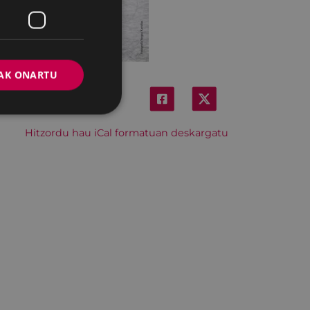
AK ONARTU
Hitzordu hau iCal formatuan deskargatu