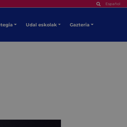
Español
utegia
Udal eskolak
Gazteria