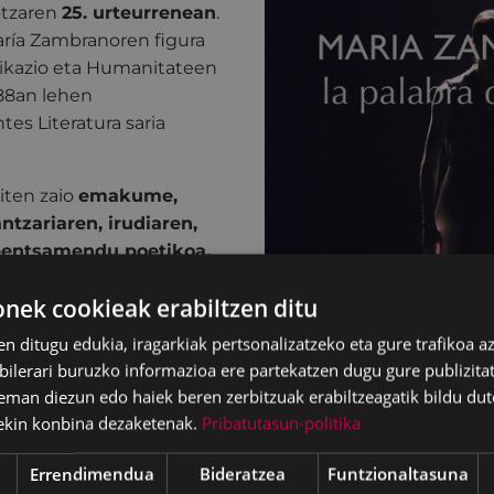
iotzaren
25. urteurrenean
.
aría Zambranoren figura
nikazio eta Humanitateen
988an lehen
s Literatura saria
iten zaio
emakume,
ntzariaren, irudiaren,
 pentsamendu poetikoa,
ko gizatiarren garapena,
ek cookieak erabiltzen ditu
etik abiatuta.
en ditugu edukia, iragarkiak pertsonalizatzeko eta gure trafikoa a
arneratuko gaitu
lerari buruzko informazioa ere partekatzen dugu gure publizitate
otik, ulertzeko bakarrik
eman diezun edo haiek beren zerbitzuak erabiltzeagatik bildu dut
rri bat, bizitza benetako
ekin konbina dezaketenak.
Pribatutasun-politika
ratuko gizaki
Errendimendua
Bideratzea
Funtzionaltasuna