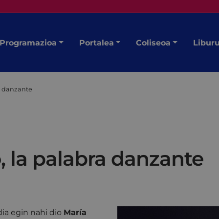
Programazioa
Portalea
Coliseoa
Libur
a danzante
 la palabra danzante
ia egin nahi dio
María