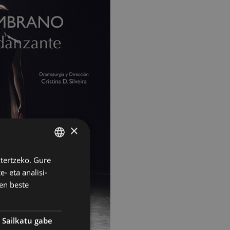
×
ztertzeko. Gure
BASQUE
- eta analisi-
SPANISH
en beste
Sailkatu gabe