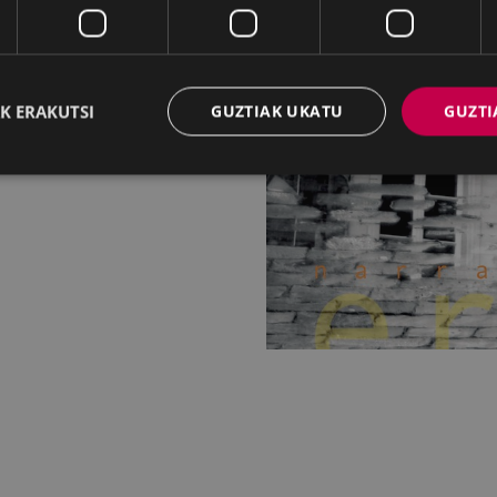
K ERAKUTSI
GUZTIAK UKATU
GUZTI