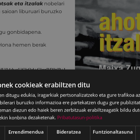
tsak eta itzalak
nobelari
saioan liburuari buruzko
iegu gonbidapena.
 Hona hemen berak
ek cookieak erabiltzen ditu
en ditugu edukia, iragarkiak pertsonalizatzeko eta gure trafikoa a
lerari buruzko informazioa ere partekatzen dugu gure publizitate
eman diezun edo haiek beren zerbitzuak erabiltzeagatik bildu dut
ekin konbina dezaketenak.
Pribatutasun-politika
Errendimendua
Bideratzea
Funtzionaltasuna