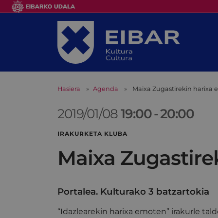
Hasiera
Agenda
Maixa Zugastirekin harixa
2019/01/08
19:00
-
20:00
IRAKURKETA KLUBA
Maixa Zugastire
Portalea. Kulturako 3 batzartokia
“Idazlearekin
harixa
emoten
” irakurle tal