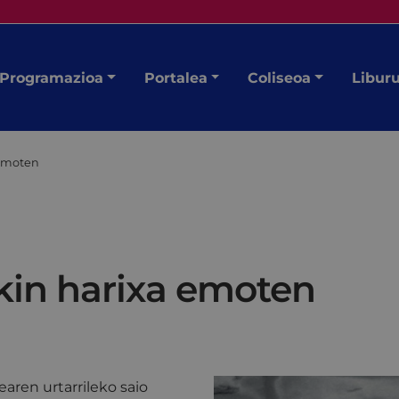
Programazioa
Portalea
Coliseoa
Libur
 emoten
kin harixa emoten
dearen urtarrileko saio