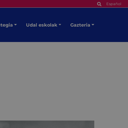
Español
utegia
Udal eskolak
Gazteria