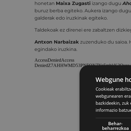
honetan
Maixa Zugasti
izango dugu
Aho
buruz berba egiteko. Aukera izango dugu 
galderak edo iruzkinak egiteko.
Taldekoak ez direnei ere zabaltzen dizk
Antxon Narbaizak
zuzenduko du saioa.
egindako iruzkina.
Webgune hon
Cookieak erabiltz
webgunearen erabi
bazkideekin, zuk 
informazio batzu
Behar-
beharrezkoa