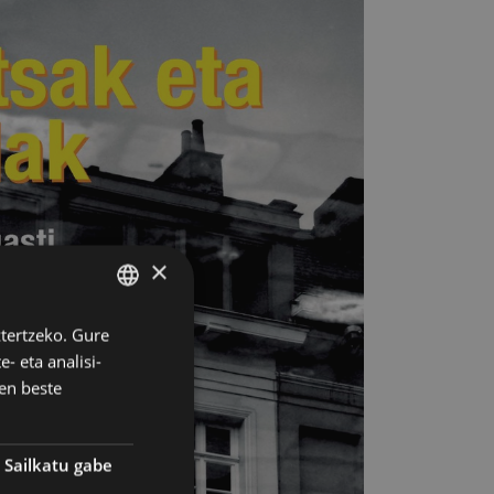
×
ztertzeko. Gure
BASQUE
- eta analisi-
SPANISH
en beste
Sailkatu gabe