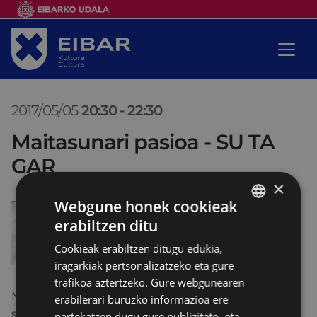
2017/05/05
20:30
-
22:30
Maitasunari pasioa - SU TA
GAR
×
Webgune honek cookieak
erabiltzen ditu
BASQUE
Cookieak erabiltzen ditugu edukia,
SPANISH
iragarkiak pertsonalizatzeko eta gure
trafikoa aztertzeko. Gure webgunearen
Maitasuna da disko berri honen ardatza. Abestiak
erabilerari buruzko informazioa ere
sentikorragoak eta lasai-agoak dira, gure lan
partekatzen dugu gure publizitate- eta