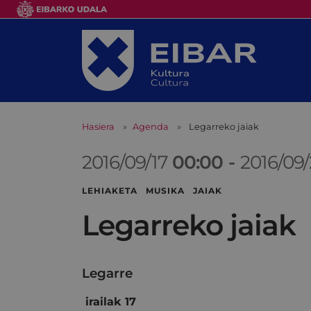
Hasiera
Agenda
Legarreko jaiak
2016/09/17
00:00
-
2016/09
LEHIAKETA MUSIKA JAIAK
Legarreko jaiak
Legarre
irailak 17