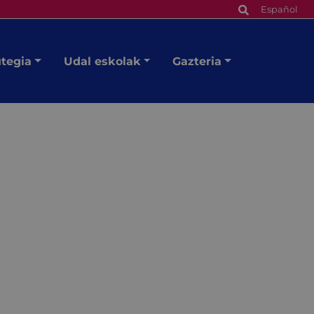
Español
utegia
Udal eskolak
Gazteria