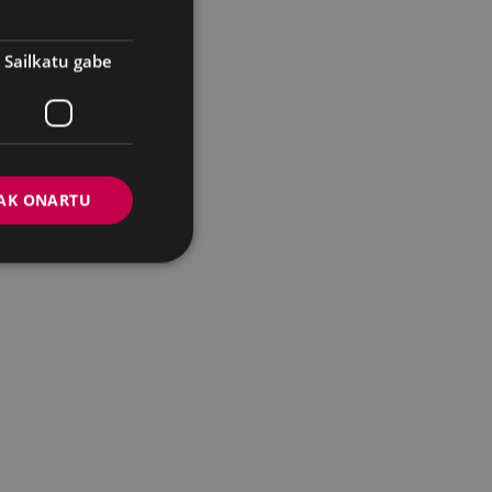
Sailkatu gabe
AK ONARTU