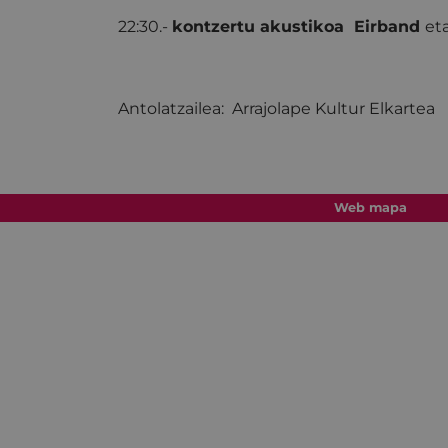
22:30.-
kontzertu akustikoa Eirband
et
Antolatzailea: Arrajolape Kultur Elkartea
Web mapa