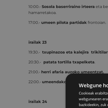
10:00.-
Sosola baserriraino irteera
eta be
hamarretakoa.
17:00.-
umeen pilota partidak
frontoian.
irailak 23
19:30.-
txupinazoa eta kalejira trikitil
20:30.-
patata tortilla txapelketa
.
21:00.-
herri afaria auzoko umeentzat.
22:00.-
umeendako ikuskizuna.
Ondor
Webgune hon
Cookieak erabiltz
webgunearen erabi
irailak 24
bazkideekin, zuk 