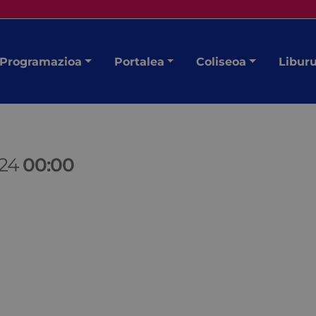
Programazioa
Portalea
Coliseoa
Libur
/24
00:00