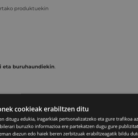
rtako produktuekin
ari eta buruhaundiekin
.
en
musika
txosnan.
ek cookieak erabiltzen ditu
en ditugu edukia, iragarkiak pertsonalizatzeko eta gure trafikoa a
lerari buruzko informazioa ere partekatzen dugu gure publizitate
eman diezun edo haiek beren zerbitzuak erabiltzeagatik bildu dut