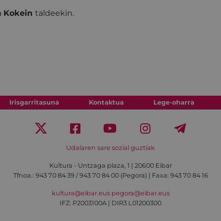
a
Kokein
taldeekin.
Irisgarritasuna
Kontaktua
Lege-oharra
Udalaren sare sozial guztiak
Kultura - Untzaga plaza, 1 | 20600 Eibar
Tfnoa.:
943 70 84 39 / 943 70 84 00 (Pegora)
| Faxa: 943 70 84 16
kultura@eibar.eus
pegora@eibar.eus
IFZ: P2003100A | DIR3 L01200300