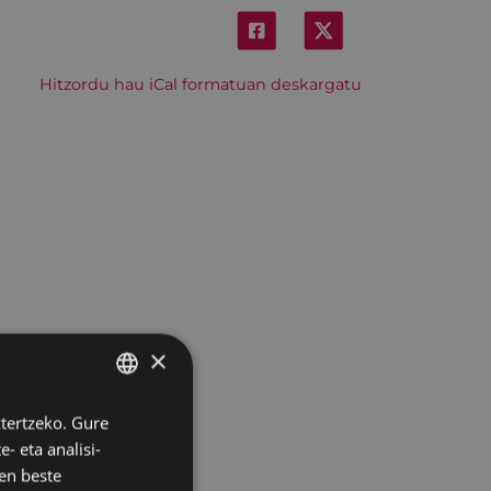
Hitzordu hau iCal formatuan deskargatu
×
ztertzeko. Gure
BASQUE
- eta analisi-
SPANISH
en beste