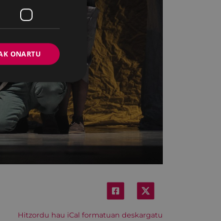
AK ONARTU
Hitzordu hau iCal formatuan deskargatu