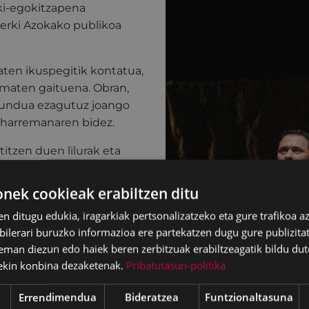
ki-egokitzapena
zerki Azokako publikoa
baten ikuspegitik kontatua,
maten gaituena. Obran,
mundua ezagutuz joango
n harremanaren bidez.
itzen duen lilurak eta
ko sufrimenduak denboran
hurbilduko gaituzte
ek cookieak erabiltzen ditu
Sarabelaren eszenaratze
en ditugu edukia, iragarkiak pertsonalizatzeko eta gure trafikoa a
lerari buruzko informazioa ere partekatzen dugu gure publizitate
eman diezun edo haiek beren zerbitzuak erabiltzeagatik bildu dut
ekin konbina dezaketenak.
Pribatutasun-politika
ran Lareu, Fernando
Errendimendua
Bideratzea
Funtzionaltasuna