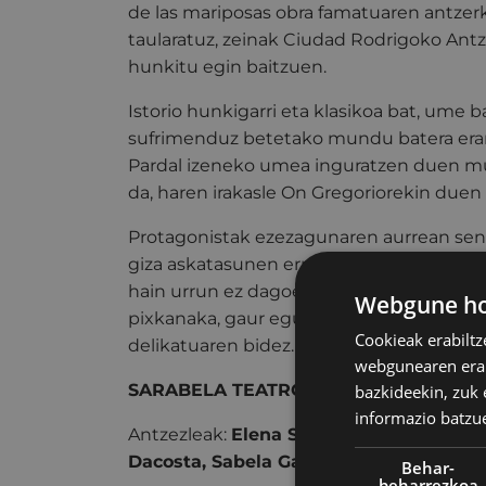
de las mariposas obra famatuaren antzer
taularatuz, zeinak Ciudad Rodrigoko Ant
hunkitu egin baitzuen.
Istorio hunkigarri eta klasikoa bat, ume 
sufrimenduz betetako mundu batera era
Pardal izeneko umea inguratzen duen 
da, haren irakasle On Gregoriorekin due
Protagonistak ezezagunaren aurrean sent
giza askatasunen errepresioak eraginda
hain urrun ez dagoen errealitate batera 
Webgune hon
pixkanaka, gaur egun garenarekin lotuz, 
Cookieak erabiltz
delikatuaren bidez.
webgunearen erabi
SARABELA TEATRO - Ourense
bazkideekin, zuk 
informazio batzu
Antzezleak:
Elena Seijo, Josito Porto, F
Dacosta, Sabela Gago, Fina Calleja.
Behar-
beharrezkoa