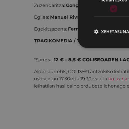
Zuzendaritza:
Gonçalo Guerreiro.
Egilea:
Manuel Rivas
Egokitzapena:
Fernando Dacosta.
XEHETASUNA
TRAGIKOMEDIA / 70 min.
*Sarrera:
12 € - 8,5 € COLISEOAREN L
Aldez aurretik, COLISEO antzokiko leihati
ostiraletan 17:30etik 19:30era eta
kutxaba
leihatilan hasi baino ordubete lehenago 