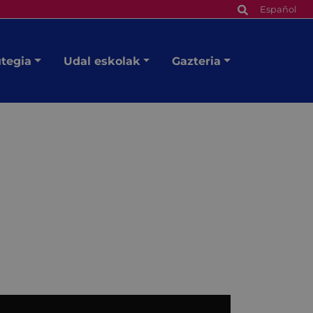
Español
utegia
Udal eskolak
Gazteria