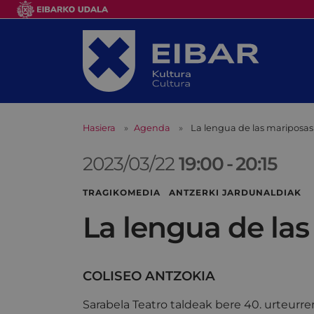
Hasiera
Agenda
La lengua de las mariposas
2023/03/22
19:00
-
20:15
TRAGIKOMEDIA ANTZERKI JARDUNALDIAK
La lengua de la
COLISEO ANTZOKIA
Sarabela Teatro taldeak bere 40. urteurr