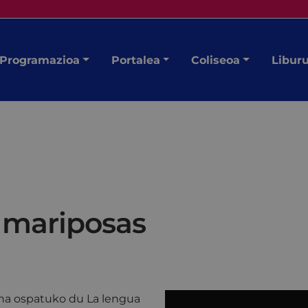
Programazioa
Portalea
Coliseoa
Libur
s mariposas
ena ospatuko du La lengua