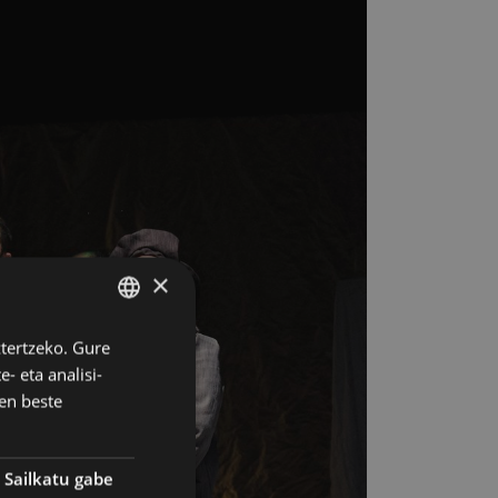
×
ztertzeko. Gure
BASQUE
- eta analisi-
SPANISH
en beste
Sailkatu gabe