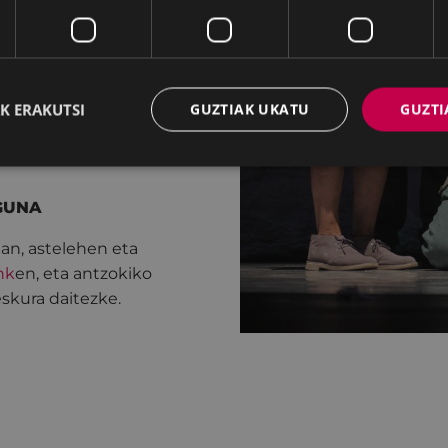
K ERAKUTSI
GUZTIAK UKATU
GUZTI
AGUNA
lan, astelehen eta
nk
en, eta antzokiko
eskura daitezke.