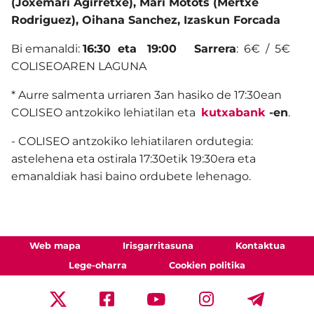
(Joxemari Agirretxe), Mari Motots (Mertxe
Rodriguez), Oihana Sanchez, Izaskun Forcada
Bi emanaldi:
16:30 eta 19:00 Sarrera
: 6€ / 5€
COLISEOAREN LAGUNA
* Aurre salmenta urriaren 3an hasiko de 17:30ean
COLISEO antzokiko lehiatilan eta
kutxabank
-en
.
- COLISEO antzokiko lehiatilaren ordutegia:
astelehena eta ostirala 17:30etik 19:30era eta
emanaldiak hasi baino ordubete lehenago.
Web mapa
Irisgarritasuna
Kontaktua
Lege-oharra
Cookien politika