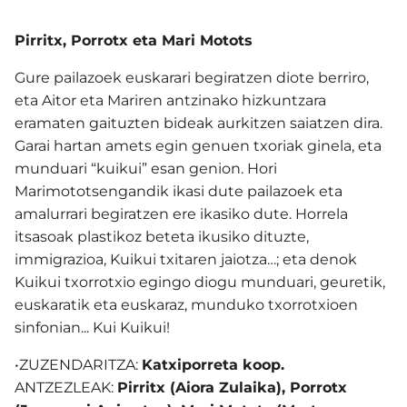
Pirritx, Porrotx eta Mari Motots
Gure pailazoek euskarari begiratzen diote berriro,
eta Aitor eta Mariren antzinako hizkuntzara
eramaten gaituzten bideak aurkitzen saiatzen dira.
Garai hartan amets egin genuen txoriak ginela, eta
munduari “kuikui” esan genion. Hori
Marimototsengandik ikasi dute pailazoek eta
amalurrari begiratzen ere ikasiko dute. Horrela
itsasoak plastikoz beteta ikusiko dituzte,
immigrazioa, Kuikui txitaren jaiotza…; eta denok
Kuikui txorrotxio egingo diogu munduari, geuretik,
euskaratik eta euskaraz, munduko txorrotxioen
sinfonian... Kui Kuikui!
•ZUZENDARITZA:
Katxiporreta koop.
ANTZEZLEAK:
Pirritx (Aiora Zulaika), Porrotx