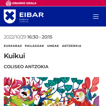
2022/10/29
16:30
-
20:15
EUSKARAZ PAILASOAK UMEAK ANTZERKIA
Kuikui
COLISEO ANTZOKIA