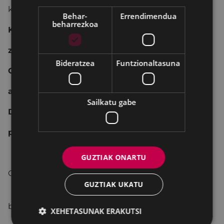
kantatuko da:
Behar-
Errendimendua
beharrezkoa
Koko-moko,
zaria bete moko.
Bideratzea
Funtzionaltasuna
Gibel, gibel,
afarittarako.
Sailkatu gabe
Dirua baneuka,
patrikarako.
GUZTIAK ONARTU
Ordutegia: 8:30 Merkatu plazan.
GUZTIAK UKATU
9:00-15:00 Mandiola eta Gorostako
baserrietan.
XEHETASUNAK ERAKUTSI