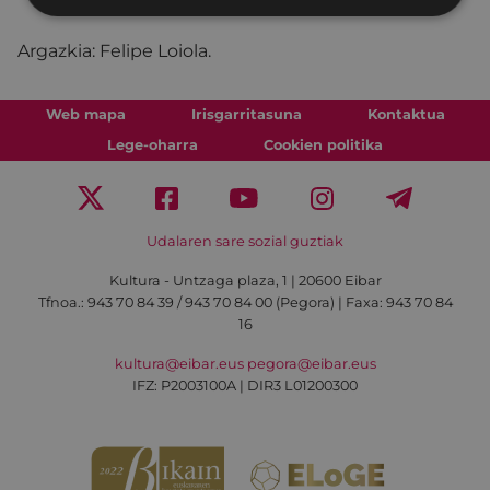
19:00-21:00 Eibarko kaleetan.
Argazkia: Felipe Loiola.
Web mapa
Irisgarritasuna
Kontaktua
Lege-oharra
Cookien politika
Udalaren sare sozial guztiak
Kultura - Untzaga plaza, 1 | 20600 Eibar
Tfnoa.:
943 70 84 39 / 943 70 84 00 (Pegora)
| Faxa: 943 70 84
16
kultura@eibar.eus
pegora@eibar.eus
IFZ: P2003100A | DIR3 L01200300