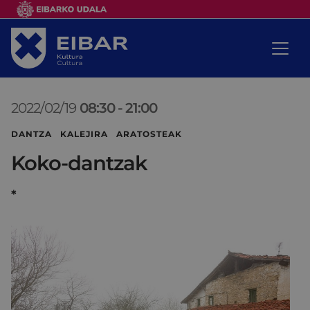
2022/02/19
08:30
-
21:00
DANTZA KALEJIRA ARATOSTEAK
Koko-dantzak
*