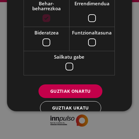
Behar-
Errendimendua
beharrezkoa
Udalaren sare sozial guztiak
Bideratzea
Funtzionaltasuna
Kultura - Untzaga plaza, 1 | 20600 Eibar
Tfnoa.:
943 70 84 39 / 943 70 84 00 (Pegora)
| Faxa: 943 70 84
16
Sailkatu gabe
kultura@eibar.eus
pegora@eibar.eus
IFZ: P2003100A | DIR3 L01200300
GUZTIAK ONARTU
GUZTIAK UKATU
XEHETASUNAK ERAKUTSI