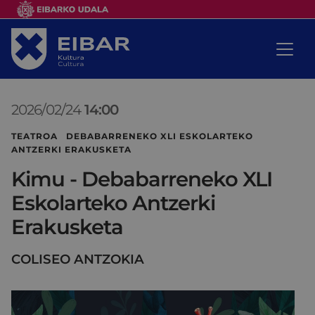
2026/02/24
14:00
TEATROA DEBABARRENEKO XLI ESKOLARTEKO
ANTZERKI ERAKUSKETA
Kimu - Debabarreneko XLI
Eskolarteko Antzerki
Erakusketa
COLISEO ANTZOKIA