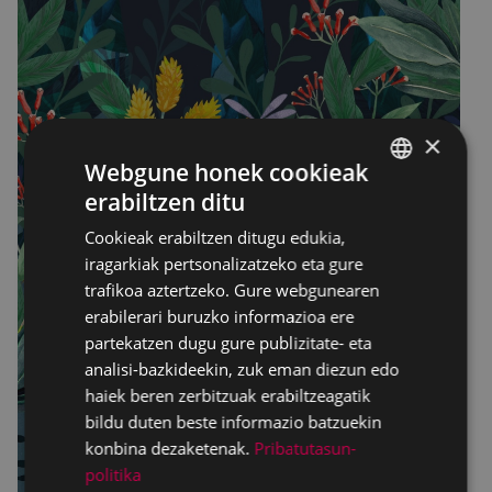
×
Webgune honek cookieak
erabiltzen ditu
BASQUE
Cookieak erabiltzen ditugu edukia,
SPANISH
iragarkiak pertsonalizatzeko eta gure
trafikoa aztertzeko. Gure webgunearen
erabilerari buruzko informazioa ere
partekatzen dugu gure publizitate- eta
analisi-bazkideekin, zuk eman diezun edo
haiek beren zerbitzuak erabiltzeagatik
bildu duten beste informazio batzuekin
konbina dezaketenak.
Pribatutasun-
politika