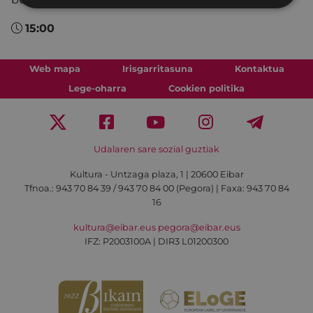
15:00
Web mapa
Irisgarritasuna
Kontaktua
Lege-oharra
Cookien politika
Udalaren sare sozial guztiak
Kultura - Untzaga plaza, 1 | 20600 Eibar
Tfnoa.:
943 70 84 39 / 943 70 84 00 (Pegora)
| Faxa: 943 70 84
16
kultura@eibar.eus
pegora@eibar.eus
IFZ: P2003100A | DIR3 L01200300