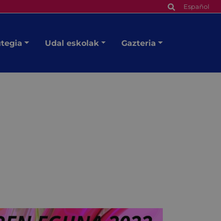
Español
utegia
Udal eskolak
Gazteria