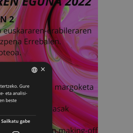
×
ztertzeko. Gure
BASQUE
- eta analisi-
SPANISH
en beste
Sailkatu gabe