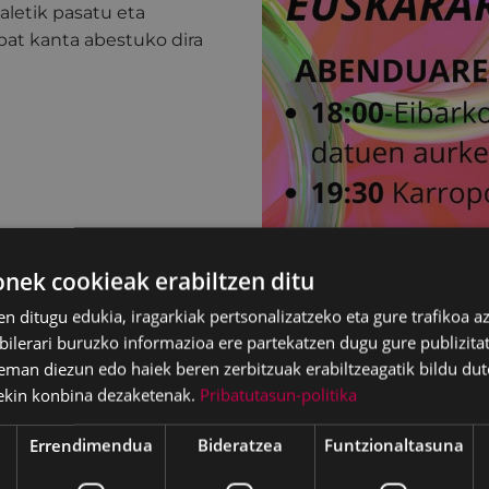
kaletik pasatu eta
bat kanta abestuko dira
ek cookieak erabiltzen ditu
en ditugu edukia, iragarkiak pertsonalizatzeko eta gure trafikoa a
lerari buruzko informazioa ere partekatzen dugu gure publizitate
eman diezun edo haiek beren zerbitzuak erabiltzeagatik bildu dut
ekin konbina dezaketenak.
Pribatutasun-politika
Errendimendua
Bideratzea
Funtzionaltasuna