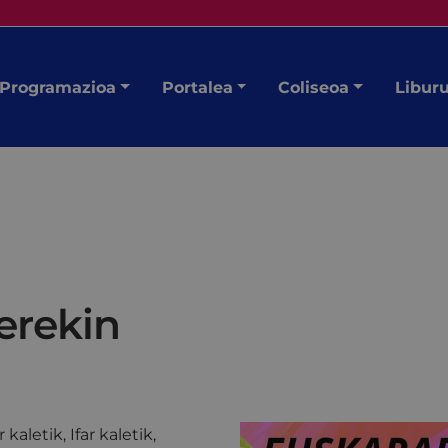
Programazioa
Portalea
Coliseoa
Libur
erekin
aletik, Ifar kaletik,