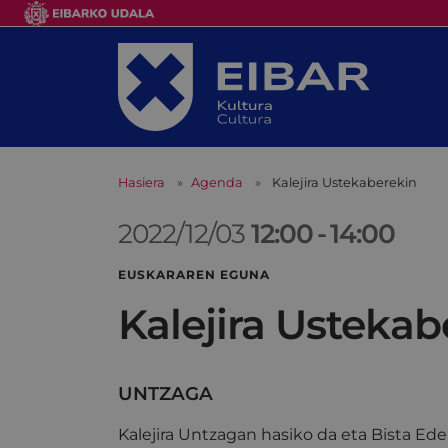
Hasiera
Agenda
Kalejira Ustekaberekin
2022/12/03
12:00
-
14:00
EUSKARAREN EGUNA
Kalejira Ustekab
UNTZAGA
Kalejira Untzagan hasiko da eta Bista Eder k