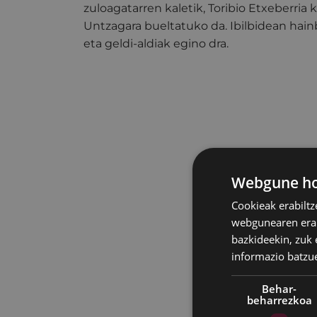
zuloagatarren kaletik, Toribio Etxeberria 
Untzagara bueltatuko da. Ibilbidean hain
eta geldi-aldiak egino dra.
Webgune hon
Cookieak erabiltz
webgunearen erabi
bazkideekin, zuk 
informazio batzu
Behar-
beharrezkoa