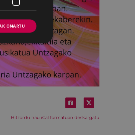
AK ONARTU
Hitzordu hau iCal formatuan deskargatu