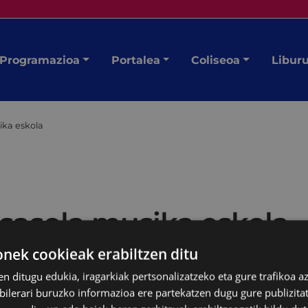
Programazioa
Portalea
Coliseoa
Libur
ika eskola
isasola musika eskola
ek cookieak erabiltzen ditu
en ditugu edukia, iragarkiak pertsonalizatzeko eta gure trafikoa a
lerari buruzko informazioa ere partekatzen dugu gure publizitate
ik Untzagara.