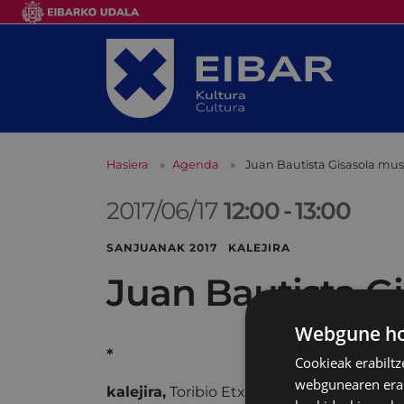
Hasiera
Agenda
Juan Bautista Gisasola mus
2017/06/17
12:00
-
13:00
SANJUANAK 2017 KALEJIRA
Juan Bautista G
Webgune hon
*
Cookieak erabiltz
webgunearen erabi
kalejira,
Toribio Etxeberriako anbulategit