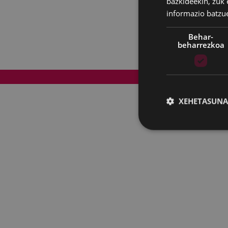
bazkideekin, zuk 
informazio batzu
Behar-
beharrezkoa
Web mapa
XEHETASUNA