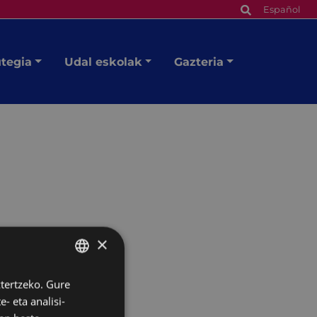
Español
utegia
Udal eskolak
Gazteria
×
ztertzeko. Gure
BASQUE
- eta analisi-
SPANISH