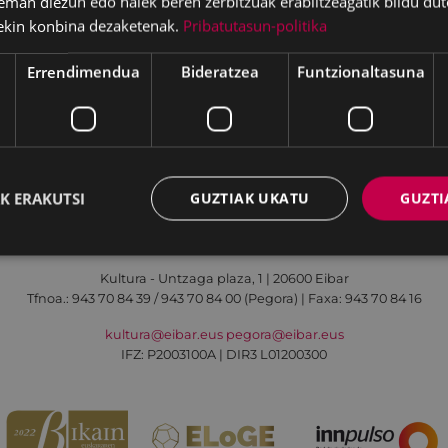
eman diezun edo haiek beren zerbitzuak erabiltzeagatik bildu dut
ekin konbina dezaketenak.
Pribatutasun-politika
Errendimendua
Bideratzea
Funtzionaltasuna
Irisgarritasuna
Kontaktua
Lege-oharra
K ERAKUTSI
GUZTIAK UKATU
GUZTI
Udalaren sare sozial guztiak
Kultura - Untzaga plaza, 1 | 20600 Eibar
Tfnoa.:
943 70 84 39 / 943 70 84 00 (Pegora)
| Faxa: 943 70 84 16
kultura@eibar.eus
pegora@eibar.eus
IFZ: P2003100A | DIR3 L01200300