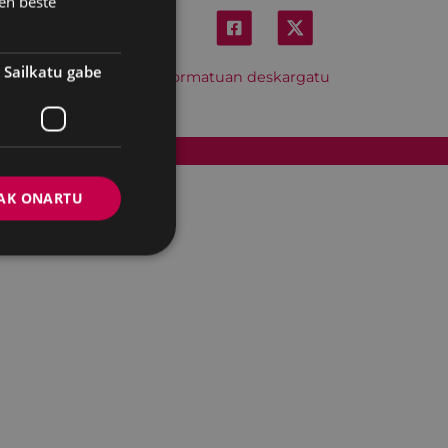
en beste
Sailkatu gabe
Hitzordu hau iCal formatuan deskargatu
Cookien politika
AK ONARTU