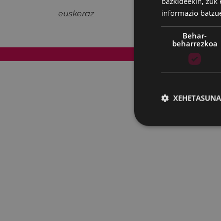
bazkideekin, zuk 
informazio batzu
euskeraz
Behar-
beharrezkoa
Web mapa
XEHETASUNA