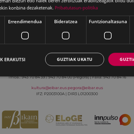
eman diezun edo haiek beren zerbitzuak erabiltzeagatik bildu dut
ekin konbina dezaketenak.
Pribatutasun-politika
Errendimendua
Bideratzea
Funtzionaltasuna
Irisgarritasuna
Kontaktua
Lege-oharra
K ERAKUTSI
GUZTIAK UKATU
GUZTI
Udalaren sare sozial guztiak
Kultura - Untzaga plaza, 1 | 20600 Eibar
Tfnoa.:
943 70 84 39 / 943 70 84 00 (Pegora)
| Faxa: 943 70 84 16
kultura@eibar.eus
pegora@eibar.eus
IFZ: P2003100A | DIR3 L01200300