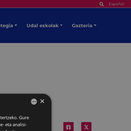
Español
utegia
Udal eskolak
Gazteria
×
ztertzeko. Gure
BASQUE
- eta analisi-
SPANISH