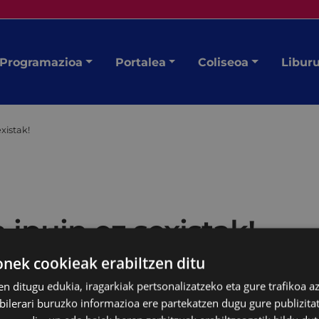
Programazioa
Portalea
Coliseoa
Libur
existak!
a ipuin ez sexistak!
ek cookieak erabiltzen ditu
ko tailerra
en ditugu edukia, iragarkiak pertsonalizatzeko eta gure trafikoa a
lerari buruzko informazioa ere partekatzen dugu gure publizitate
artea)