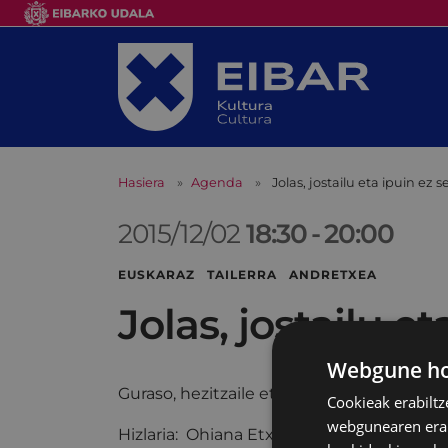
Hasiera
Agenda
Jolas, jostailu eta ipuin ez s
2015/12/02
18:30
-
20:00
EUSKARAZ TAILERRA ANDRETXEA
Jolas, jostailu et
Webgune hon
Guraso, hezitzaile eta irakasleei zuzenduta
Cookieak erabiltz
webgunearen erabi
Hizlaria: Ohiana Etxebarrieta (Emagin elk