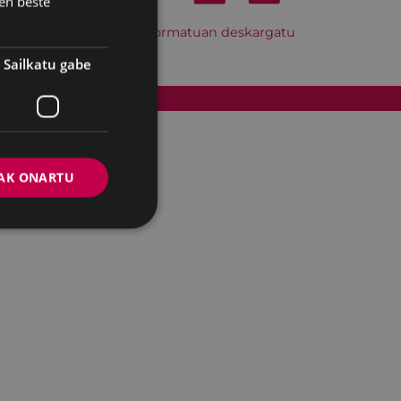
en beste
Hitzordu hau iCal formatuan deskargatu
Sailkatu gabe
Cookien politika
AK ONARTU