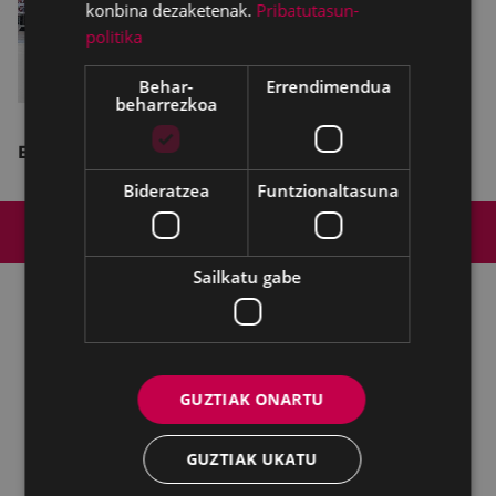
konbina dezaketenak.
Pribatutasun-
politika
Behar-
Errendimendua
beharrezkoa
Erakustaldia.
Bideratzea
Funtzionaltasuna
Web mapa
Irisgarritasuna
Kontaktua
Lege-oharra
Cookien politika
Sailkatu gabe
Udalaren sare sozial guztiak
Kultura - Untzaga plaza, 1 | 20600 Eibar
GUZTIAK ONARTU
Tfnoa.:
943 70 84 39 / 943 70 84 00 (Pegora)
| Faxa: 943 70 84
16
GUZTIAK UKATU
kultura@eibar.eus
pegora@eibar.eus
IFZ: P2003100A | DIR3 L01200300