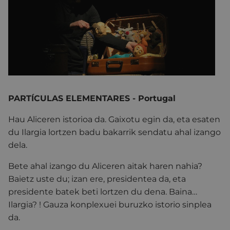
PARTÍCULAS ELEMENTARES - Portugal
Hau Aliceren istorioa da. Gaixotu egin da, eta esaten
du Ilargia lortzen badu bakarrik sendatu ahal izango
dela.
Bete ahal izango du Aliceren aitak haren nahia?
Baietz uste du; izan ere, presidentea da, eta
presidente batek beti lortzen du dena. Baina…
Ilargia? ! Gauza konplexuei buruzko istorio sinplea
da.