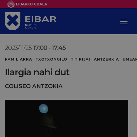
2023/11/25
17:00
-
17:45
FAMILIARRA TXOTXONGILO TITIRIJAI ANTZERKIA UMEA
Ilargia nahi dut
COLISEO ANTZOKIA