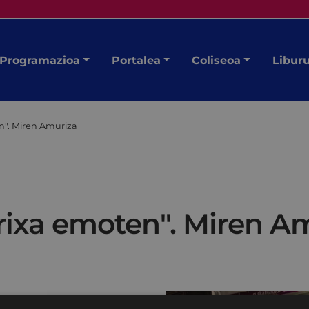
Programazioa
Portalea
Coliseoa
Libur
n". Miren Amuriza
arixa emoten". Miren A
kurleei haren gaineko