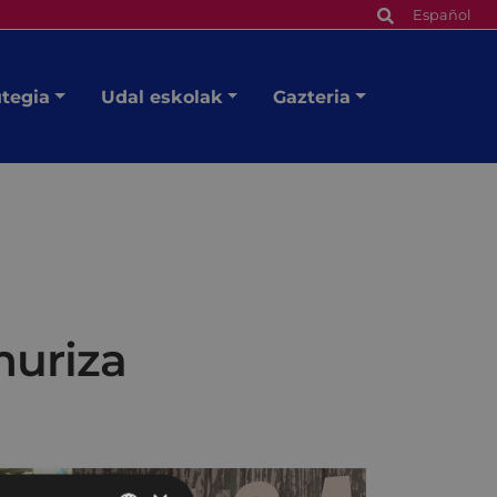
Español
utegia
Udal eskolak
Gazteria
muriza