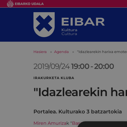
Hasiera
Agenda
"Idazlearekin harixa emote
2019/09/24
19:00
-
20:00
IRAKURKETA KLUBA
"Idazlearekin h
Portalea. Kulturako 3 batzartokia
Miren Amuriza
k "
Basa
" irakurri duten ira