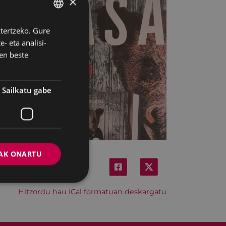
×
ztertzeko. Gure
BASQUE
- eta analisi-
SPANISH
en beste
Sailkatu gabe
AK ONARTU
Hitzordu hau iCal formatuan deskargatu