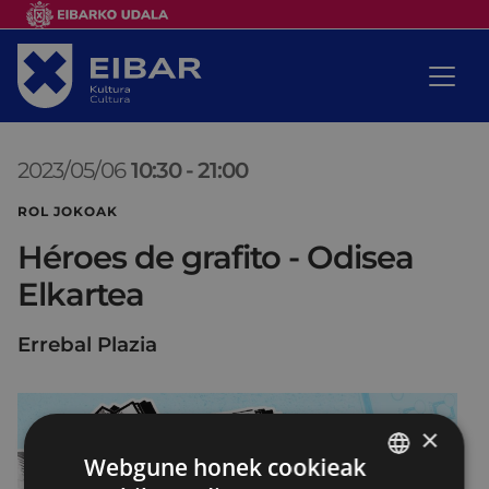
2023/05/06
10:30
-
21:00
ROL JOKOAK
Héroes de grafito - Odisea
Elkartea
Errebal Plazia
×
Webgune honek cookieak