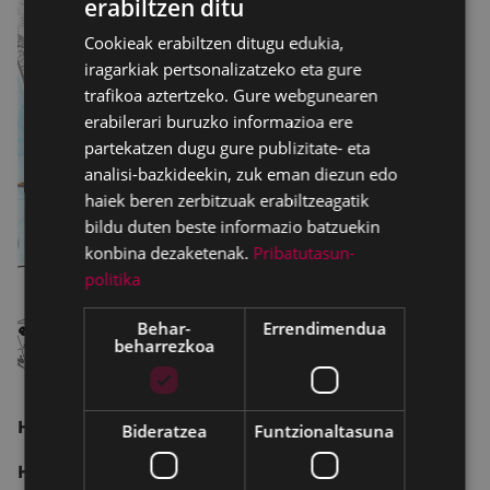
erabiltzen ditu
BASQUE
Cookieak erabiltzen ditugu edukia,
SPANISH
iragarkiak pertsonalizatzeko eta gure
trafikoa aztertzeko. Gure webgunearen
erabilerari buruzko informazioa ere
partekatzen dugu gure publizitate- eta
analisi-bazkideekin, zuk eman diezun edo
haiek beren zerbitzuak erabiltzeagatik
bildu duten beste informazio batzuekin
konbina dezaketenak.
Pribatutasun-
politika
Behar-
Errendimendua
beharrezkoa
HÉROES DE GRAFITO - ROL JOKOAK
Bideratzea
Funtzionaltasuna
Héroes de grafito
Eibarko Odisea elkarteak