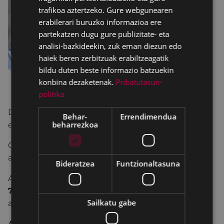
trafikoa aztertzeko. Gure webgunearen
erabilerari buruzko informazioa ere
partekatzen dugu gure publizitate- eta
analisi-bazkideekin, zuk eman diezun edo
haiek beren zerbitzuak erabiltzeagatik
bildu duten beste informazio batzuekin
konbina dezaketenak.
Pribatutasun-
politika
Datorren asteartean hitz ordua dugu
Harixa
Behar-
Errendimendua
beharrezkoa
emoten
irakurle taldekoek.
Oraingoan
Arrate Egañaren
“
Paradisua
” liburua
aztertuko dugu. Idazlea gurekin egongo da saioan.
Bideratzea
Funtzionaltasuna
Animatzen bazara, etor zaitez
arratsaldeko
7etan
Portaleko 1. pisura eta gehitu zure
Sailkatu gabe
aportazioa.
Antxon Narbaizak
gidatuko du Saioa.