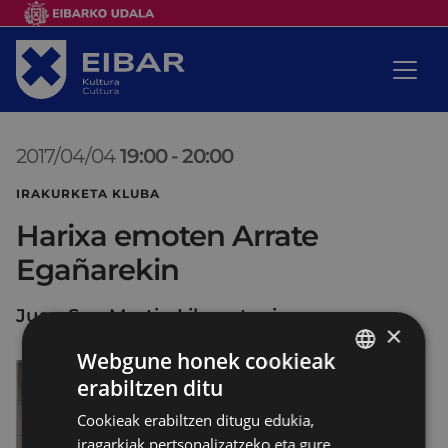
2017/04/04
19:00
-
20:00
IRAKURKETA KLUBA
Harixa emoten Arrate
Egañarekin
Juan San Martin Liburutegia
×
Webgune honek cookieak
erabiltzen ditu
BASQUE
Cookieak erabiltzen ditugu edukia,
SPANISH
iragarkiak pertsonalizatzeko eta gure