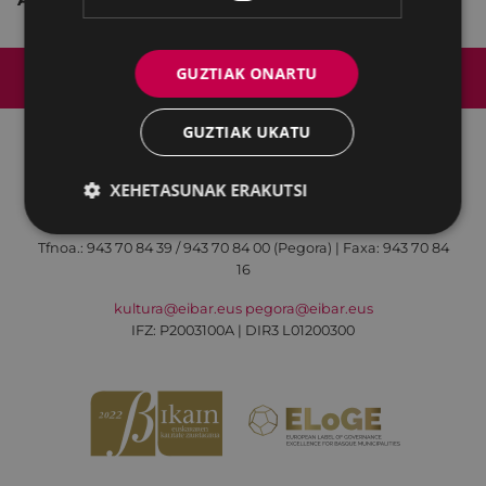
Web mapa
Irisgarritasuna
Kontaktua
GUZTIAK ONARTU
Lege-oharra
Cookien politika
GUZTIAK UKATU
XEHETASUNAK ERAKUTSI
Udalaren sare sozial guztiak
Kultura - Untzaga plaza, 1 | 20600 Eibar
Tfnoa.:
943 70 84 39 / 943 70 84 00 (Pegora)
| Faxa: 943 70 84
16
kultura@eibar.eus
pegora@eibar.eus
IFZ: P2003100A | DIR3 L01200300