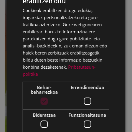
erabiltzen ditu
BASQUE
Cookieak erabiltzen ditugu edukia,
SPANISH
iragarkiak pertsonalizatzeko eta gure
trafikoa aztertzeko. Gure webgunearen
erabilerari buruzko informazioa ere
partekatzen dugu gure publizitate- eta
analisi-bazkideekin, zuk eman diezun edo
haiek beren zerbitzuak erabiltzeagatik
bildu duten beste informazio batzuekin
konbina dezaketenak.
Pribatutasun-
politika
Behar-
Errendimendua
beharrezkoa
Bideratzea
Funtzionaltasuna