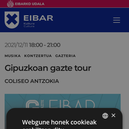
2021/12/11
18:00
-
21:00
MUSIKA KONTZERTUA GAZTERIA
Gipuzkoan gazte tour
COLISEO ANTZOKIA
×
Webgune honek cookieak