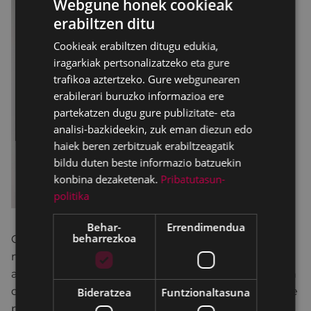
Webgune honek cookieak
erabiltzen ditu
BASQUE
Cookieak erabiltzen ditugu edukia,
SPANISH
iragarkiak pertsonalizatzeko eta gure
trafikoa aztertzeko. Gure webgunearen
erabilerari buruzko informazioa ere
partekatzen dugu gure publizitate- eta
analisi-bazkideekin, zuk eman diezun edo
haiek beren zerbitzuak erabiltzeagatik
bildu duten beste informazio batzuekin
konbina dezaketenak.
Pribatutasun-
politika
Behar-
Errendimendua
beharrezkoa
Gipuzkoako Argazkilari Elkarteak antolatutako
nazioarteko argazki-lehiaketa da, eta mundu osoko
argazki amateurrek eta profesionalek parte hartzen
dute. Aurten, 33 herrialdetako 222 egilek hartu dute
Bideratzea
Funtzionaltasuna
parte, eta guztira 2.404 argazki atera dituzte, hiru