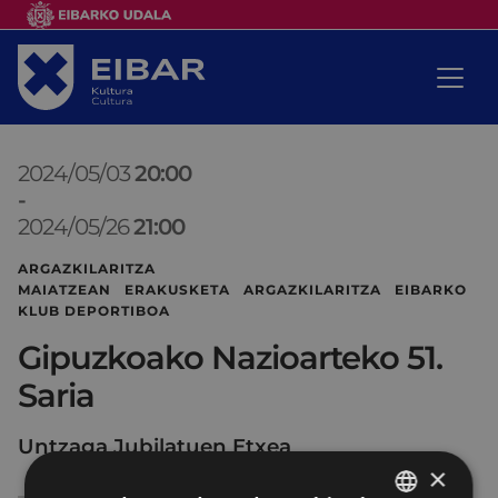
2024/05/03
20:00
-
2024/05/26
21:00
ARGAZKILARITZA
MAIATZEAN ERAKUSKETA ARGAZKILARITZA EIBARKO
KLUB DEPORTIBOA
Gipuzkoako Nazioarteko 51.
Saria
Untzaga Jubilatuen Etxea
×