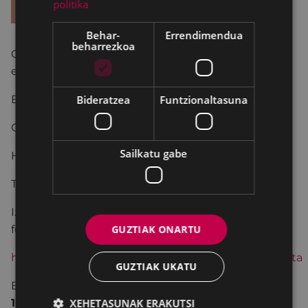
politika
Behar-
Errendimendua
beharrezkoa
Otsailean
Gerrako Fronteko bisita gidatuen
saioa
egongo da. Mendi ibilbidea izango da.
Bideratzea
Funtzionaltasuna
Eguna: Otsailak 22, igandea
Ordutegia: 11:00-14:00
Sailkatu gabe
Hizkuntza: Euskara
Tokia: Gerra Zibileko Interpretazio Zentroa. Arrate
Izen-ematea: otsailaren 11tik 18ra (biak barne)
GUZTIAK ONARTU
formularioa beteta
https://formularioak.eibar.eus/eu/gerrakofronteabisita
GUZTIAK UKATU
Egun horretan, Gerra Zibileko Interpretazio Zentroa
XEHETASUNAK ERAKUTSI
10:00etatik 11:00etara
egongo da zabalik.