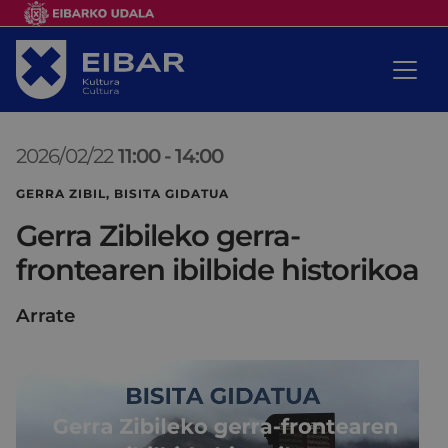
2026/02/22
11:00
-
14:00
GERRA ZIBIL, BISITA GIDATUA
Gerra Zibileko gerra-
frontearen ibilbide historikoa
Arrate