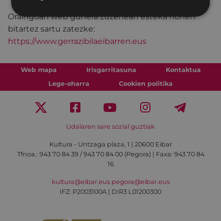
Oraingoan web gunera zuzenean esteka honen
bitartez sartu zatezke:
https://www.gerrazibilaeibarren.eus
Web mapa
Irisgarritasuna
Kontaktua
Lege-oharra
Cookien politika
Udalaren sare sozial guztiak
Kultura - Untzaga plaza, 1 | 20600 Eibar
Tfnoa.:
943 70 84 39 / 943 70 84 00 (Pegora)
| Faxa: 943 70 84
16
kultura@eibar.eus
pegora@eibar.eus
IFZ: P2003100A | DIR3 L01200300