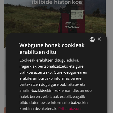
×
Webgune honek cookieak
erabiltzen ditu
BASQUE
Cookieak erabiltzen ditugu edukia,
SPANISH
iragarkiak pertsonalizatzeko eta gure
trafikoa aztertzeko. Gure webgunearen
erabilerari buruzko informazioa ere
partekatzen dugu gure publizitate- eta
analisi-bazkideekin, zuk eman diezun edo
haiek beren zerbitzuak erabiltzeagatik
bildu duten beste informazio batzuekin
konbina dezaketenak.
Pribatutasun-