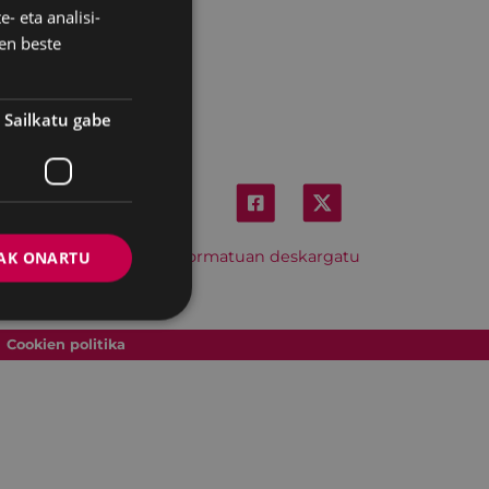
- eta analisi-
SPANISH
en beste
Sailkatu gabe
Hitzordu hau iCal formatuan deskargatu
AK ONARTU
Cookien politika