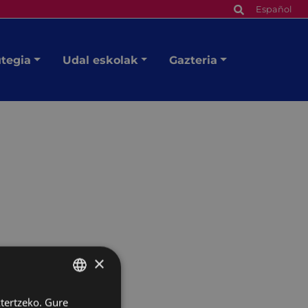
Español
utegia
Udal eskolak
Gazteria
×
ztertzeko. Gure
BASQUE