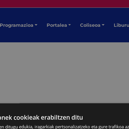
Programazioa
Portalea
Coliseoa
Libur
ek cookieak erabiltzen ditu
en ditugu edukia, iragarkiak pertsonalizatzeko eta gure trafikoa a