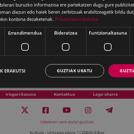
lerari buruzko informazioa ere partekatzen dugu gure publizitate
eman diezun edo haiek beren zerbitzuak erabiltzeagatik bildu dut
ekin konbina dezaketenak.
Pribatutasun-politika
Errendimendua
Bideratzea
Funtzionaltasuna
a euskara zabaltzea dira.
en edonor dago
K ERAKUTSI
GUZTIAK UKATU
GUZTI
Irisgarritasuna
Kontaktua
Lege-oharra
Udalaren sare sozial guztiak
Kultura - Untzaga plaza, 1 | 20600 Eibar