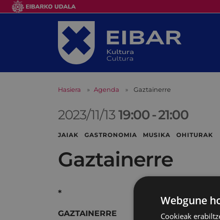
Hasiera
Agenda
Gaztainerre
2023/11/13
19:00
-
21:00
JAIAK GASTRONOMIA MUSIKA OHITURAK
Gaztainerre
*
Webgune hon
GAZTAINERRE
Cookieak erabiltz