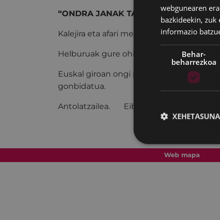
webgunearen erabi
“ONDRA JANAK TABERNAZ TABERNA”
bazkideekin, zuk 
informazio batzu
Kalejira eta afari merienda trikitilariekin
Behar-
Helburuak gure ohitura zaharrei eustea et
beharrezkoa
Euskal giroan ongi pasatzeko gogoa du
gonbidatua.
Antolatzailea. Eibarko AEK
XEHETASUNA
Web mapa