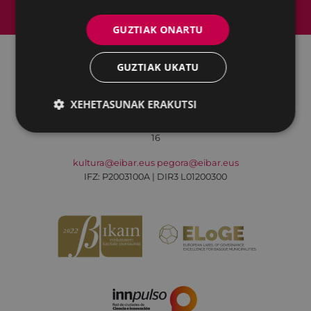
Web mapa
Irisgarritasuna
Kontaktua
Lege-oharra
Cookien politika
GUZTIAK ONARTU
GUZTIAK UKATU
Udalaren sare sozial guztiak
XEHETASUNAK ERAKUTSI
Kultura - Untzaga plaza, 1 | 20600 Eibar
Tfnoa.:
943 70 84 39 / 943 70 84 00 (Pegora)
| Faxa: 943 70 84
16
kultura@eibar.eus
pegora@eibar.eus
IFZ: P2003100A | DIR3 L01200300