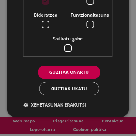
Bideratzea
Funtzionaltasuna
Sailkatu gabe
GUZTIAK ONARTU
GUZTIAK UKATU
XEHETASUNAK ERAKUTSI
Web mapa
Irisgarritasuna
Kontaktua
Lege-oharra
Cookien politika