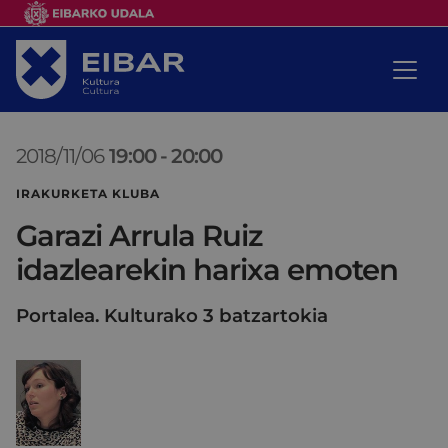
2018/11/06
19:00
-
20:00
IRAKURKETA KLUBA
Garazi Arrula Ruiz
idazlearekin harixa emoten
Portalea. Kulturako 3 batzartokia