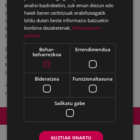
berreskuratu nahi ditu. Ahazteko beldur garen
analisi-bazkideekin, zuk eman diezun edo
haiek beren zerbitzuak erabiltzeagatik
sustraiak eta gorde gura dugun ondarea
bildu duten beste informazio batzuekin
irudikatzen ditu. Iragan horren hausnarketa, modu
konbina dezaketenak.
Pribatutasun-
ludiko eta hunkigarrian, izan garenera eta garen
politika
horretara hurbilketa emozionala.
Egilea: Markeline.
Behar-
Errendimendua
beharrezkoa
Antzezlea: Itziar Fragua.
Musikaria: Roberto Castro.
Iraupena: 50 minutu.
Bideratzea
Funtzionaltasuna
+ 6 urte (6 - 7 urte) Lehen hezkuntzako 1. eta 2.
mailakoentzat.
Sailkatu gabe
Web mapa
Irisgarritasuna
Kontaktua
Lege-oharra
Cookien politika
GUZTIAK ONARTU