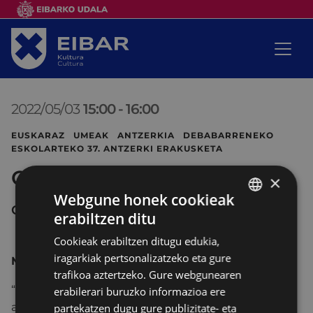
2022/05/03
15:00
-
16:00
EUSKARAZ UMEAK ANTZERKIA DEBABARRENEKO
ESKOLARTEKO 37. ANTZERKI ERAKUSKETA
Ganbara
×
Webgune honek cookieak
COLISEO ANTZOKIA
erabiltzen ditu
BASQUE
Cookieak erabiltzen ditugu edukia,
SPANISH
iragarkiak pertsonalizatzeko eta gure
Markeliñe
trafikoa aztertzeko. Gure webgunearen
“Ganbara” antzezlanak, gure aurrekoa den eta
erabilerari buruzko informazioa ere
amaitzen ari den mundu baten oroitzapenak
partekatzen dugu gure publizitate- eta