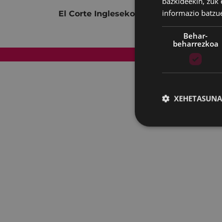
bazkideekin, zuk 
informazio batzu
El Corte Ingleseko erakusketa aretoa.
Behar-
beharrezkoa
Web mapa
XEHETASUNA