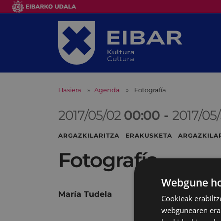
Hasiera
Agenda
Fotografía
2017/05/02
00:00
-
2017/05
ARGAZKILARITZA ERAKUSKETA ARGAZKILAR
Fotografía
Webgune hon
María Tudela
Cookieak erabiltz
webgunearen erabi