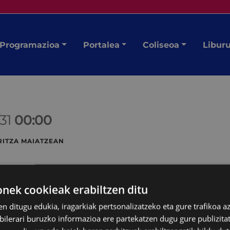
Programazioa
Portalea
Coliseoa
Libur
/31
00:00
ITZA MAIATZEAN
ek cookieak erabiltzen ditu
en ditugu edukia, iragarkiak pertsonalizatzeko eta gure trafikoa a
lerari buruzko informazioa ere partekatzen dugu gure publizitate