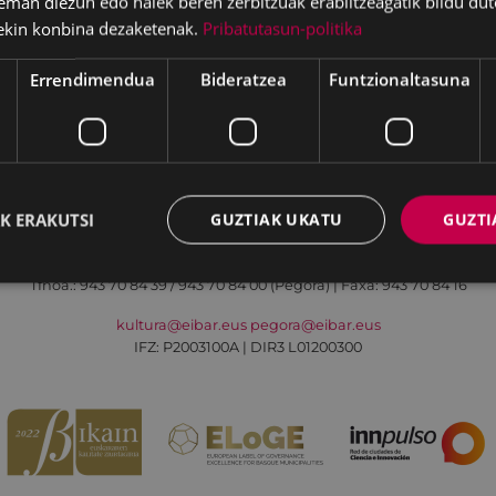
eman diezun edo haiek beren zerbitzuak erabiltzeagatik bildu dut
ekin konbina dezaketenak.
Pribatutasun-politika
Errendimendua
Bideratzea
Funtzionaltasuna
Irisgarritasuna
Kontaktua
Lege-oharra
K ERAKUTSI
GUZTIAK UKATU
GUZTI
Udalaren sare sozial guztiak
Kultura - Untzaga plaza, 1 | 20600 Eibar
Tfnoa.:
943 70 84 39 / 943 70 84 00 (Pegora)
| Faxa: 943 70 84 16
kultura@eibar.eus
pegora@eibar.eus
IFZ: P2003100A | DIR3 L01200300