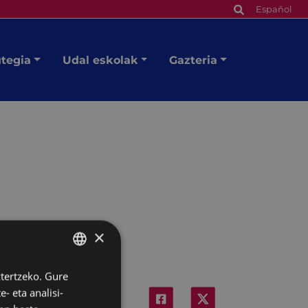
Español
utegia
Udal eskolak
Gazteria
×
ztertzeko. Gure
BASQUE
- eta analisi-
SPANISH