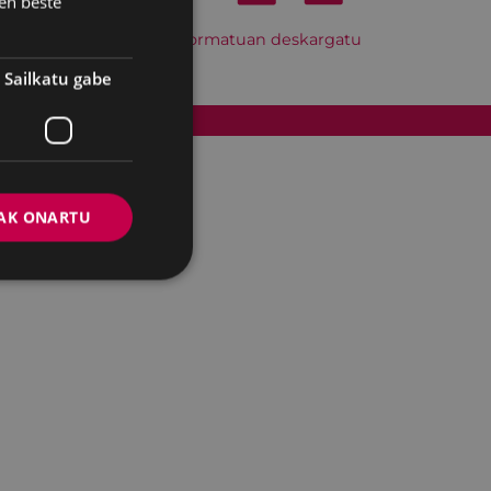
en beste
Hitzordu hau iCal formatuan deskargatu
Sailkatu gabe
Cookien politika
AK ONARTU