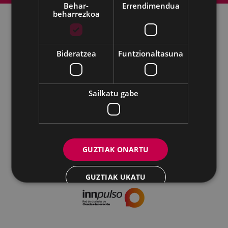
Behar-
Errendimendua
beharrezkoa
Udalaren sare sozial guztiak
Bideratzea
Funtzionaltasuna
Kultura - Untzaga plaza, 1 | 20600 Eibar
Tfnoa.:
943 70 84 39 / 943 70 84 00 (Pegora)
| Faxa: 943 70 84
16
Sailkatu gabe
kultura@eibar.eus
pegora@eibar.eus
IFZ: P2003100A | DIR3 L01200300
GUZTIAK ONARTU
GUZTIAK UKATU
XEHETASUNAK ERAKUTSI