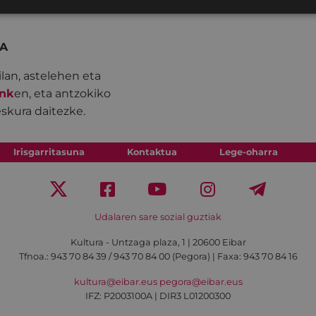
A
ilan, astelehen eta
nk
en, eta antzokiko
eskura daitezke.
Irisgarritasuna
Kontaktua
Lege-oharra
Udalaren sare sozial guztiak
Kultura - Untzaga plaza, 1 | 20600 Eibar
Tfnoa.:
943 70 84 39 / 943 70 84 00 (Pegora)
| Faxa: 943 70 84 16
kultura@eibar.eus
pegora@eibar.eus
IFZ: P2003100A | DIR3 L01200300