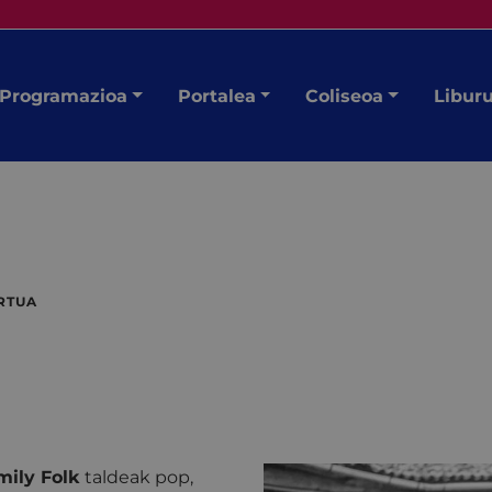
Programazioa
Portalea
Coliseoa
Libur
RTUA
mily Folk
taldeak pop,