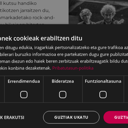
oll kutsu handiko
ikotzen jarraitzen du,
hamarkadetako rock-and-
u bikainen bitartez.
arlo guztietan ezinbestean
ek cookieak erabiltzen ditu
de prozesuari buruzko
en ditugu edukia, iragarkiak pertsonalizatzeko eta gure trafikoa a
lerari buruzko informazioa ere partekatzen dugu gure publizitate
eman diezun edo haiek beren zerbitzuak erabiltzeagatik bildu dut
inez, zuzeneko
ekin konbina dezaketenak.
Pribatutasun-politika
zen duena.
Errendimendua
Bideratzea
Funtzionaltasuna
dolina, banjoa
 eta akustikoa, mandolina,
K ERAKUTSI
GUZTIAK UKATU
GUZTI