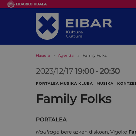
Hasiera
Agenda
Family Folks
2023/12/17
19:00
-
20:30
PORTALEA MUSIKA KLUBA MUSIKA KONTZE
Family Folks
PORTALEA
Naufrage
bere azken diskoan, Vigoko
Fa