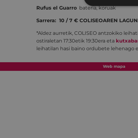
Rufus el Guarro
bateria, koruak
Sarrera: 10 / 7 €
COLISEOAREN LAGUN
*Aldez aurretik, COLISEO antzokiko leihat
ostiraletan 17:30etik 19:30era eta
kutxaba
leihatilan hasi baino ordubete lehenago 
Web mapa