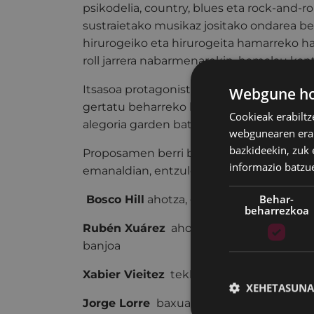
psikodelia, country, blues eta rock-and-r
sustraietako musikaz jositako ondarea bet
hirurogeiko eta hirurogeita hamarreko 
roll jarrera nabarmenarekin, hamalau kant
Itsasoa protagonista harturik, bizitzaren 
Webgune hon
gertatu beharreko heriotza eta berpizku
Cookieak erabiltz
alegoria garden batean.
webgunearen erabi
bazkideekin, zuk 
Proposamen berri bat da, interesgarria z
informazio batzu
emanaldian, entzulegoa erraz bereganat
Behar-
Bosco Hill
ahotza, gitarra akustikoa, man
beharrezkoa
Rubén Xuárez
ahotza, gitarra elektrikoa
banjoa
Xabier Vieitez
teklatuak, koruak
XEHETASUNA
Jorge Lorre
baxua, koruak