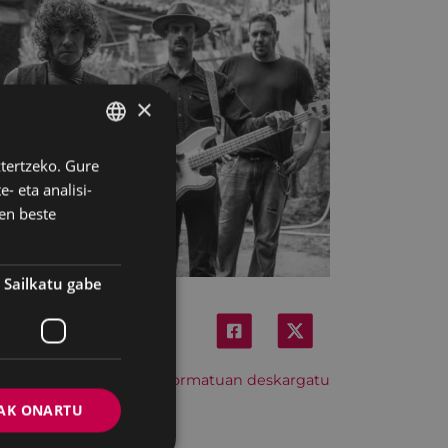
×
ztertzeko. Gure
BASQUE
- eta analisi-
SPANISH
en beste
Sailkatu gabe
Hitzordu hau iCal formatuan deskargatu
AK ONARTU