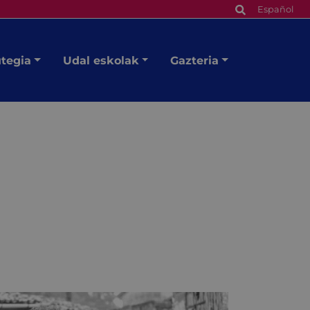
Español
utegia
Udal eskolak
Gazteria