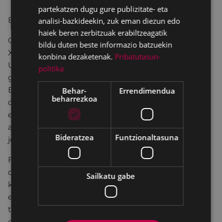
partekatzen dugu gure publizitate- eta
ERRE PRODUKZIOAK - Bizkaia
analisi-bazkideekin, zuk eman diezun edo
haiek beren zerbitzuak erabiltzeagatik
Gabon Zahar gaua da. Lucía eta Celia, ahizpak;
bildu duten beste informazio batzuekin
Xabier, Celiaren senarra; Pablo, Lucíaren semea; eta
konbina dezaketenak.
Pribatutasun-
Uxue, haren lehengusina; denak ospatzen ari dira
politika
gelditzen zaien bizitza osoaren lehen eguna dela.
Baina ospakizun hau iruzur edo tranpa bat baino ez
Behar-
Errendimendua
beharrezkoa
da. Amama benetako kanpaien aurretik ohera
eramateko plantak egiten ari baitira. Izan ere, behin
amama lo dagoela, guztiek benetan diren bezala
Bideratzea
Funtzionaltasuna
joka dezakete. Eta orduantxe hasten dira arazoak.
Fake anglizismo bat da eta gaur egun eremu
digitalean erabiltzen da, faltsua edo errealitatearen
Sailkatu gabe
kopia bat izanik, egiazko bezala erakusten den orori
erreferentzia egiteko. Tranpantojoa edo begiari
tranpa egitea, aldiz, norbaiti benetan ez dena
erakutsi nahian egiten zaion tranpa edo iruzurra da.