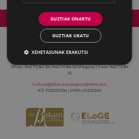
Web mapa
Irisgarritasuna
Kontaktua
GUZTIAK ONARTU
Lege-oharra
Cookien politika
GUZTIAK UKATU
Udalaren sare sozial guztiak
XEHETASUNAK ERAKUTSI
Kultura - Untzaga plaza, 1 | 20600 Eibar
Tfnoa.:
943 70 84 39 / 943 70 84 00 (Pegora)
| Faxa: 943 70 84
16
kultura@eibar.eus
pegora@eibar.eus
IFZ: P2003100A | DIR3 L01200300