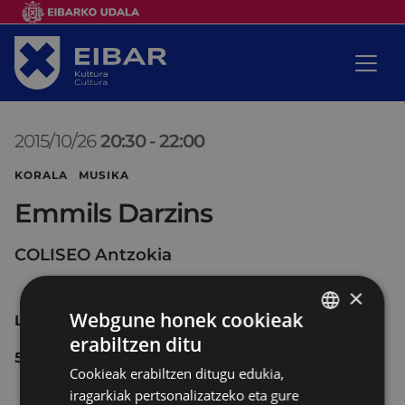
2015/10/26
20:30
-
22:00
KORALA MUSIKA
Emmils Darzins
COLISEO Antzokia
×
Webgune honek cookieak
LETONIA
erabiltzen ditu
BASQUE
5€
Cookieak erabiltzen ditugu edukia,
SPANISH
iragarkiak pertsonalizatzeko eta gure