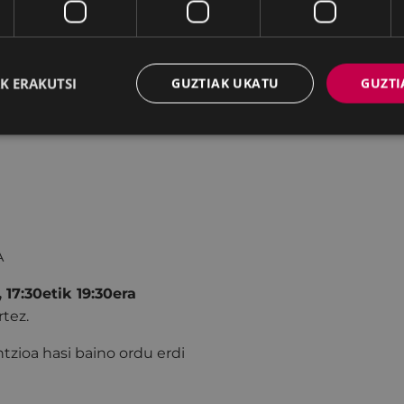
bellón,
Irene Soler, Irene
K ERAKUTSI
GUZTIAK UKATU
GUZTI
A
, 17:30etik 19:30era
rtez.
ntzioa hasi baino ordu erdi