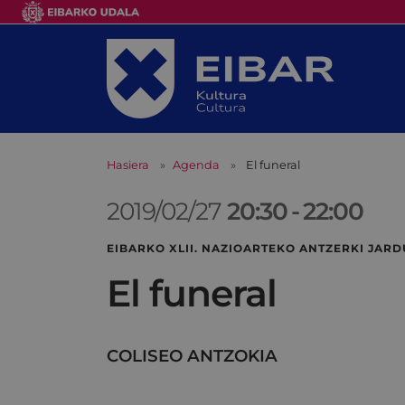
Hasiera
Agenda
El funeral
2019/02/27
20:30
-
22:00
EIBARKO XLII. NAZIOARTEKO ANTZERKI JA
El funeral
COLISEO ANTZOKIA