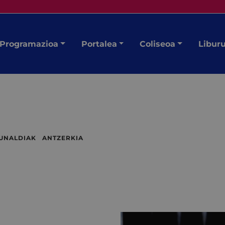
Programazioa
Portalea
Coliseoa
Libur
RDUNALDIAK ANTZERKIA