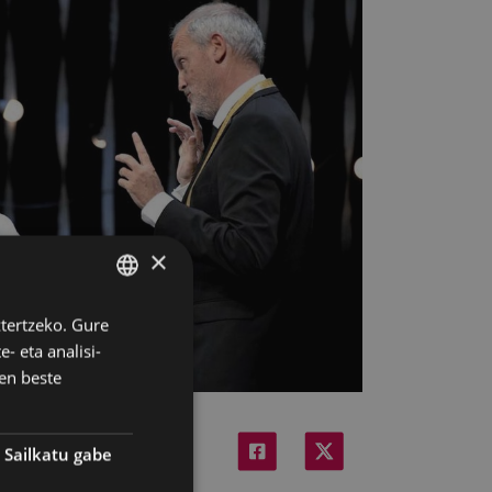
×
ztertzeko. Gure
BASQUE
- eta analisi-
SPANISH
en beste
Sailkatu gabe