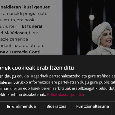
naldietan ikusi genuen
au emanaldi programatu
katuta, eta noski,
. Aurten, `
El funeral´
el M. Velasco
, bere
zezle zerrenda
daritzaz arduratu da.
anak Lucrecia Conti
igu
. Kultura Ministerioak
atu du. Halako batean,
ek cookieak erabiltzen ditu
itzen dira
eta
en ditugu edukia, iragarkiak pertsonalizatzeko eta gure trafikoa a
lerari buruzko informazioa ere partekatzen dugu gure publizitate
eman diezun edo haiek beren zerbitzuak erabiltzeagatik bildu dut
n mamua bere arazo
ekin konbina dezaketenak.
Pribatutasun-politika
 eta era berean
 ere
.
Errendimendua
Bideratzea
Funtzionaltasuna