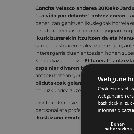
Concha Velasco anderea 2010eko Jardu
`La vida por delante´ antzezlanean
. L
behar izan genituen ikuslegoak horrela es
lortutako arrakasta gaur ere gogoan dugu
ikuskizunarekin itzultzen da eta Manu
semea, testuaren egilea izateaz gain, ant
interesgarria duen antzezlan honen zuzen
Komediaz baliatuz, `
El funeral´ antzezl
espainiar divaren heriotza kontatzen d
antzoki batean gorpuaren gaubeila antol
Webgune hon
bildutakoak gelan giltzaperatuak geld
Cookieak erabiltz
berpizkundea zuzenean ikusten dute...
webgunearen erabi
bazkideekin, zuk 
Jasotako kortesiez baliatzen da Contire
informazio batzu
pertsonal eta profesionalak konpontzeko
ikuskizuna emateko heriotzaren unean
Behar-
beharrezkoa