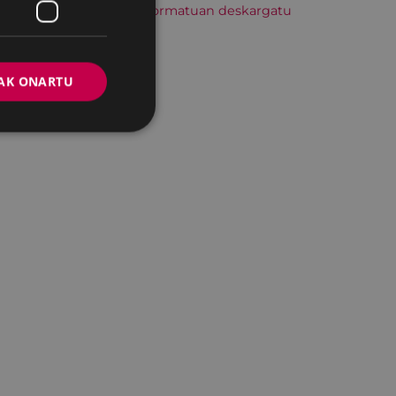
Hitzordu hau iCal formatuan deskargatu
AK ONARTU