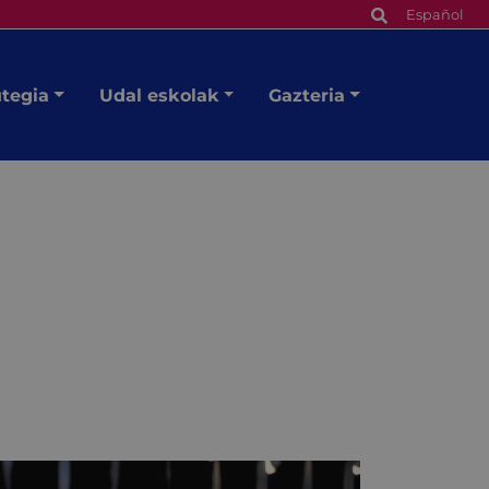
Español
utegia
Udal eskolak
Gazteria