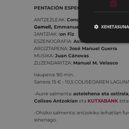
PENTACIÓN ESPECTÁCULOS
ANTZEZLEAK:
Concha Velasco, Jordi Re
XEHETASUNA
Gamell,
Emmanuel Medina
JANTZIAK: I
on Fiz
ESZENOGRAFIA:
Asier Sancho
ARGIZTAPENA:
José Manuel Guerra
MUSIKA:
Juan Cánovas
ZUZENDARITZA:
Manuel M. Velasco
Iraupena: 90 min.
Sarrera: 15 € - 10,5 COLISEOAREN LAGUN
-Aurre salmenta:
astelehena eta ostirala
Coliseo Antzokian
eta
KUTXABANK
bita
-Ohizko salmenta: antzokiko leihatilan fu
lehenago.