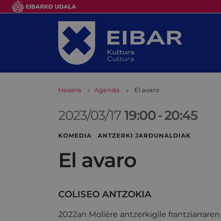
Hasiera
Agenda
El avaro
2023/03/17
19:00
-
20:45
KOMEDIA ANTZERKI JARDUNALDIAK
El avaro
COLISEO ANTZOKIA
2022an Molière antzerkigile frantziarraren