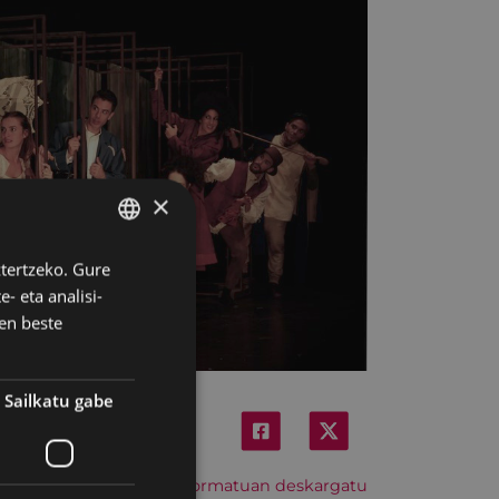
×
ztertzeko. Gure
BASQUE
- eta analisi-
SPANISH
en beste
Sailkatu gabe
Hitzordu hau iCal formatuan deskargatu