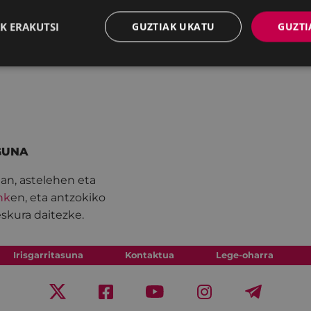
K ERAKUTSI
GUZTIAK UKATU
GUZTI
ández, María Sanz,
Vera, Silvia Garzón,
AGUNA
lan, astelehen eta
nk
en, eta antzokiko
eskura daitezke.
Irisgarritasuna
Kontaktua
Lege-oharra