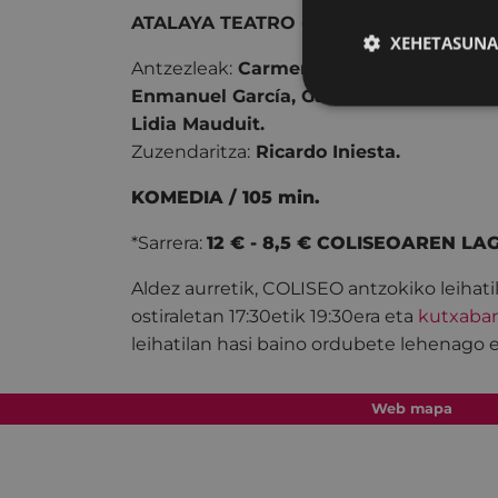
ATALAYA TEATRO - Sevilla
XEHETASUNA
Antzezleak:
Carmen Gallardo, Selu Fern
Enmanuel García, Garazi Aldasoro, Raúl 
Lidia Mauduit.
Zuzendaritza:
Ricardo Iniesta.
KOMEDIA / 105 min.
*Sarrera:
12 € - 8,5 € COLISEOAREN L
Aldez aurretik, COLISEO antzokiko leihati
ostiraletan 17:30etik 19:30era eta
kutxaba
leihatilan hasi baino ordubete lehenago 
Web mapa