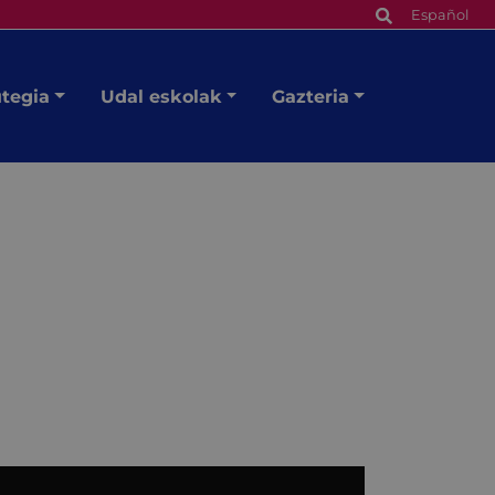
Español
utegia
Udal eskolak
Gazteria