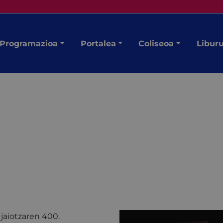
Programazioa
Portalea
Coliseoa
Libur
 jaiotzaren 400.