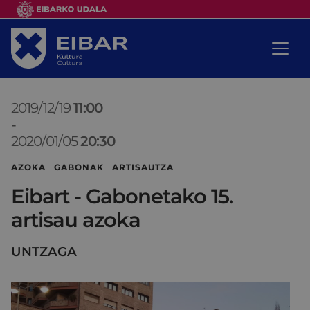
2019/12/19
11:00
-
2020/01/05
20:30
AZOKA GABONAK ARTISAUTZA
Eibart - Gabonetako 15.
artisau azoka
UNTZAGA