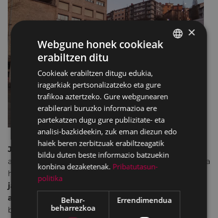
×
Webgune honek cookieak
erabiltzen ditu
BASQUE
Cookieak erabiltzen ditugu edukia,
SPANISH
iragarkiak pertsonalizatzeko eta gure
trafikoa aztertzeko. Gure webgunearen
erabilerari buruzko informazioa ere
partekatzen dugu gure publizitate- eta
analisi-bazkideekin, zuk eman diezun edo
haiek beren zerbitzuak erabiltzeagatik
Jatorri desberdineko
artisauekin eta produktu
bildu duten beste informazio batzuekin
aniztasunarekin.
Gabonetako
azokaren edizio berria
konbina dezaketenak.
Pribatutasun-
hartuko du Eibarrek:
bitxigintza , umeentzako
politika
jantziak, arropa, poltsak, artilezko panpinak,
apaintzeko osagarriak, ispiluak, …
eta beste
Behar-
Errendimendua
beharrezkoa
batzuk izango dira.